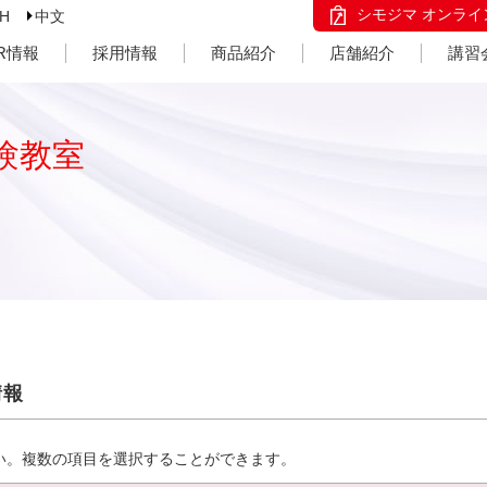
シモジマ オンライ
SH
中文
IR情報
採用情報
商品紹介
店舗紹介
講習
験教室
情報
い。複数の項目を選択することができます。