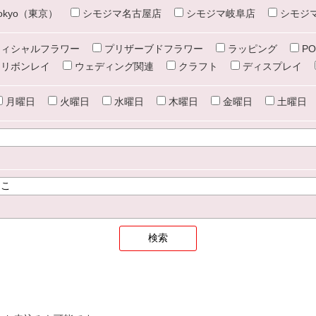
e tokyo（東京）
シモジマ名古屋店
シモジマ岐阜店
シモジ
ィシャルフラワー
プリザーブドフラワー
ラッピング
PO
リボンレイ
ウェディング関連
クラフト
ディスプレイ
月曜日
火曜日
水曜日
木曜日
金曜日
土曜日