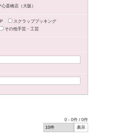
マ心斎橋店（大阪）
P
スクラップブッキング
その他手芸・工芸
0
-
0
件 /
0
件