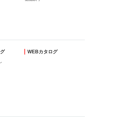
ング
WEBカタログ
し