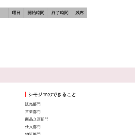
曜日
開始時間
終了時間
残席
シモジマのできること
販売部門
営業部門
商品企画部門
仕入部門
物流部門