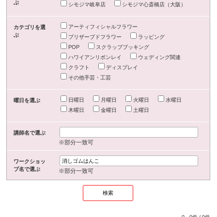
ぶ
シモジマ岐阜店
シモジマ心斎橋店（大阪）
アーティフィシャルフラワー
カテゴリを選
ぶ
プリザーブドフラワー
ラッピング
POP
スクラップブッキング
ハワイアンリボンレイ
ウェディング関連
クラフト
ディスプレイ
その他手芸・工芸
日曜日
月曜日
火曜日
水曜日
曜日を選ぶ
木曜日
金曜日
土曜日
講師名で選ぶ
※部分一致可
ワークショッ
プ名で選ぶ
※部分一致可