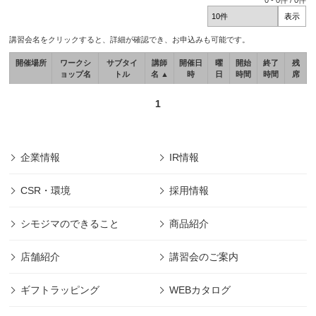
0
-
0
件 /
0
件
講習会名をクリックすると、詳細が確認でき、お申込みも可能です。
開催場所
ワークシ
サブタイ
講師
開催日
曜
開始
終了
残
ョップ名
トル
名 ▲
時
日
時間
時間
席
1
企業情報
IR情報
CSR・環境
採用情報
シモジマのできること
商品紹介
店舗紹介
講習会のご案内
ギフトラッピング
WEBカタログ