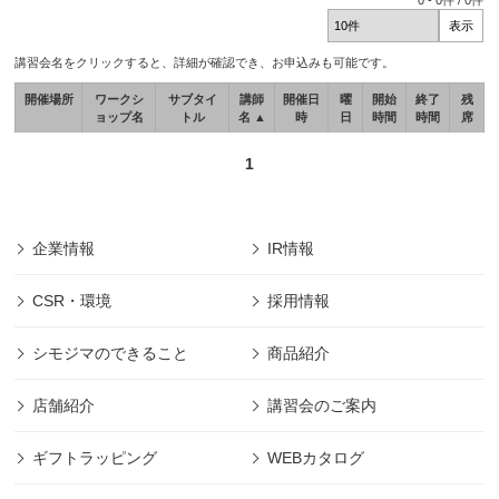
0
-
0
件 /
0
件
講習会名をクリックすると、詳細が確認でき、お申込みも可能です。
開催場所
ワークシ
サブタイ
講師
開催日
曜
開始
終了
残
ョップ名
トル
名 ▲
時
日
時間
時間
席
1
企業情報
IR情報
CSR・環境
採用情報
シモジマのできること
商品紹介
店舗紹介
講習会のご案内
ギフトラッピング
WEBカタログ