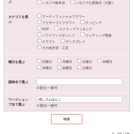
ぶ
シモジマ岐阜店
シモジマ心斎橋店（大阪）
アーティフィシャルフラワー
カテゴリを選
ぶ
プリザーブドフラワー
ラッピング
POP
スクラップブッキング
ハワイアンリボンレイ
ウェディング関連
クラフト
ディスプレイ
その他手芸・工芸
日曜日
月曜日
火曜日
水曜日
曜日を選ぶ
木曜日
金曜日
土曜日
講師名で選ぶ
※部分一致可
ワークショッ
プ名で選ぶ
※部分一致可