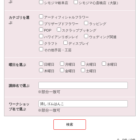
ぶ
シモジマ岐阜店
シモジマ心斎橋店（大阪）
アーティフィシャルフラワー
カテゴリを選
ぶ
プリザーブドフラワー
ラッピング
POP
スクラップブッキング
ハワイアンリボンレイ
ウェディング関連
クラフト
ディスプレイ
その他手芸・工芸
日曜日
月曜日
火曜日
水曜日
曜日を選ぶ
木曜日
金曜日
土曜日
講師名で選ぶ
※部分一致可
ワークショッ
プ名で選ぶ
※部分一致可