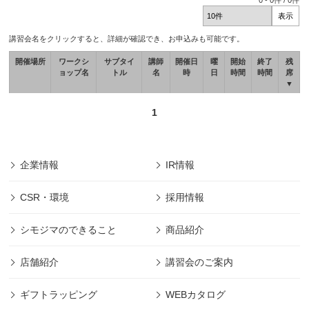
0
-
0
件 /
0
件
講習会名をクリックすると、詳細が確認でき、お申込みも可能です。
開催場所
ワークシ
サブタイ
講師
開催日
曜
開始
終了
残
ョップ名
トル
名
時
日
時間
時間
席
▼
1
企業情報
IR情報
CSR・環境
採用情報
シモジマのできること
商品紹介
店舗紹介
講習会のご案内
ギフトラッピング
WEBカタログ