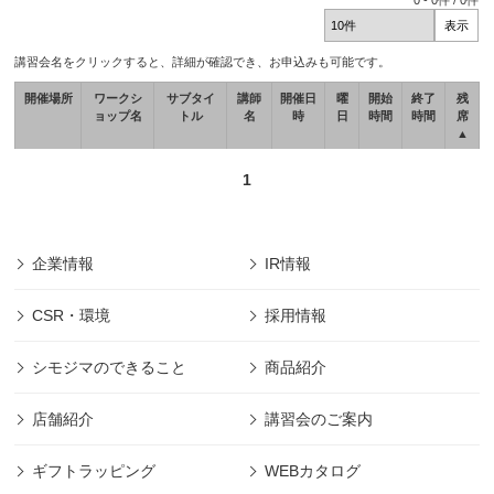
0
-
0
件 /
0
件
講習会名をクリックすると、詳細が確認でき、お申込みも可能です。
開催場所
ワークシ
サブタイ
講師
開催日
曜
開始
終了
残
ョップ名
トル
名
時
日
時間
時間
席
▲
1
企業情報
IR情報
CSR・環境
採用情報
シモジマのできること
商品紹介
店舗紹介
講習会のご案内
ギフトラッピング
WEBカタログ