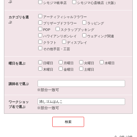
ぶ
シモジマ岐阜店
シモジマ心斎橋店（大阪）
アーティフィシャルフラワー
カテゴリを選
ぶ
プリザーブドフラワー
ラッピング
POP
スクラップブッキング
ハワイアンリボンレイ
ウェディング関連
クラフト
ディスプレイ
その他手芸・工芸
日曜日
月曜日
火曜日
水曜日
曜日を選ぶ
木曜日
金曜日
土曜日
講師名で選ぶ
※部分一致可
ワークショッ
プ名で選ぶ
※部分一致可