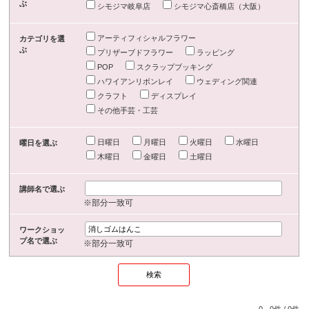
ぶ
シモジマ岐阜店
シモジマ心斎橋店（大阪）
アーティフィシャルフラワー
カテゴリを選
ぶ
プリザーブドフラワー
ラッピング
POP
スクラップブッキング
ハワイアンリボンレイ
ウェディング関連
クラフト
ディスプレイ
その他手芸・工芸
日曜日
月曜日
火曜日
水曜日
曜日を選ぶ
木曜日
金曜日
土曜日
講師名で選ぶ
※部分一致可
ワークショッ
プ名で選ぶ
※部分一致可