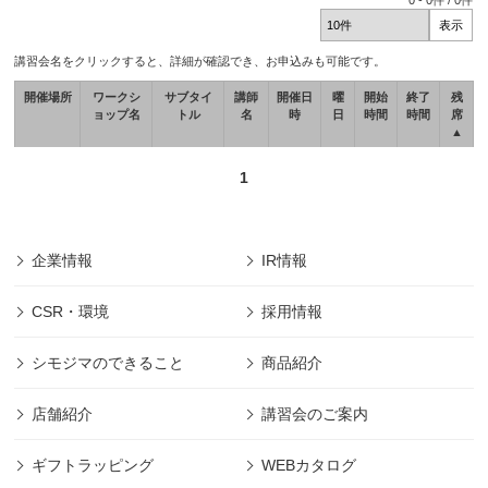
0
-
0
件 /
0
件
講習会名をクリックすると、詳細が確認でき、お申込みも可能です。
開催場所
ワークシ
サブタイ
講師
開催日
曜
開始
終了
残
ョップ名
トル
名
時
日
時間
時間
席
▲
1
企業情報
IR情報
CSR・環境
採用情報
シモジマのできること
商品紹介
店舗紹介
講習会のご案内
ギフトラッピング
WEBカタログ