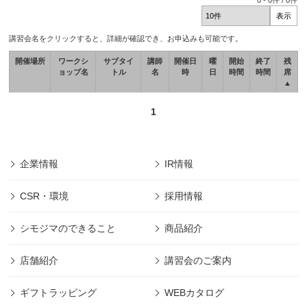
0
-
0
件 /
0
件
講習会名をクリックすると、詳細が確認でき、お申込みも可能です。
開催場所
ワークシ
サブタイ
講師
開催日
曜
開始
終了
残
ョップ名
トル
名
時
日
時間
時間
席
▲
1
企業情報
IR情報
CSR・環境
採用情報
シモジマのできること
商品紹介
店舗紹介
講習会のご案内
ギフトラッピング
WEBカタログ