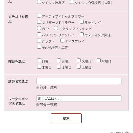
ぶ
シモジマ岐阜店
シモジマ心斎橋店（大阪）
アーティフィシャルフラワー
カテゴリを選
ぶ
プリザーブドフラワー
ラッピング
POP
スクラップブッキング
ハワイアンリボンレイ
ウェディング関連
クラフト
ディスプレイ
その他手芸・工芸
日曜日
月曜日
火曜日
水曜日
曜日を選ぶ
木曜日
金曜日
土曜日
講師名で選ぶ
※部分一致可
ワークショッ
プ名で選ぶ
※部分一致可