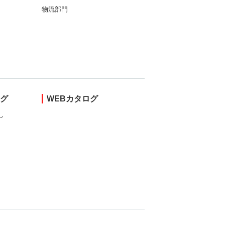
物流部門
ング
WEBカタログ
し