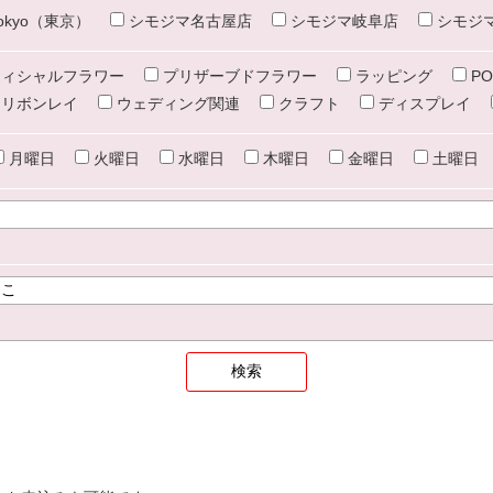
e tokyo（東京）
シモジマ名古屋店
シモジマ岐阜店
シモジ
ィシャルフラワー
プリザーブドフラワー
ラッピング
PO
リボンレイ
ウェディング関連
クラフト
ディスプレイ
月曜日
火曜日
水曜日
木曜日
金曜日
土曜日