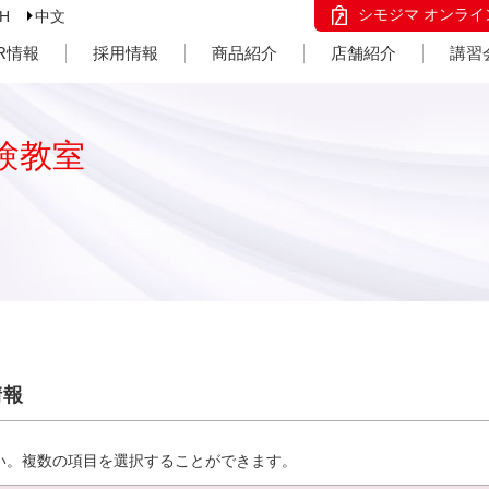
シモジマ オンライ
SH
中文
IR情報
採用情報
商品紹介
店舗紹介
講習
験教室
情報
い。複数の項目を選択することができます。