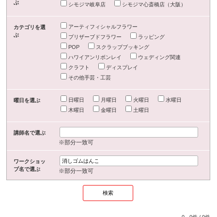
ぶ
シモジマ岐阜店
シモジマ心斎橋店（大阪）
アーティフィシャルフラワー
カテゴリを選
ぶ
プリザーブドフラワー
ラッピング
POP
スクラップブッキング
ハワイアンリボンレイ
ウェディング関連
クラフト
ディスプレイ
その他手芸・工芸
日曜日
月曜日
火曜日
水曜日
曜日を選ぶ
木曜日
金曜日
土曜日
講師名で選ぶ
※部分一致可
ワークショッ
プ名で選ぶ
※部分一致可