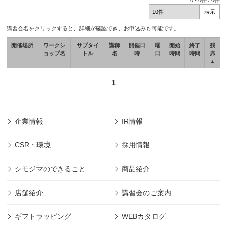
0
-
0
件 /
0
件
講習会名をクリックすると、詳細が確認でき、お申込みも可能です。
開催場所
ワークシ
サブタイ
講師
開催日
曜
開始
終了
残
ョップ名
トル
名
時
日
時間
時間
席
▲
1
企業情報
IR情報
CSR・環境
採用情報
シモジマのできること
商品紹介
店舗紹介
講習会のご案内
ギフトラッピング
WEBカタログ