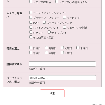
ぶ
シモジマ岐阜店
シモジマ心斎橋店（大阪）
アーティフィシャルフラワー
カテゴリを選
ぶ
プリザーブドフラワー
ラッピング
POP
スクラップブッキング
ハワイアンリボンレイ
ウェディング関連
クラフト
ディスプレイ
その他手芸・工芸
日曜日
月曜日
火曜日
水曜日
曜日を選ぶ
木曜日
金曜日
土曜日
講師名で選ぶ
※部分一致可
ワークショッ
プ名で選ぶ
※部分一致可