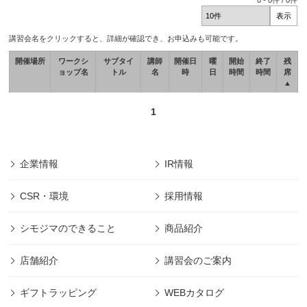
0
-
0
件 /
0
件
講習会名をクリックすると、詳細が確認でき、お申込みも可能です。
開催場所
ワークシ
サブタイ
講師
開催日
曜
開始
終了
残
ョップ名
トル
名
時
日
時間
時間
席
▲
1
企業情報
IR情報
CSR・環境
採用情報
シモジマのできること
商品紹介
店舗紹介
講習会のご案内
ギフトラッピング
WEBカタログ