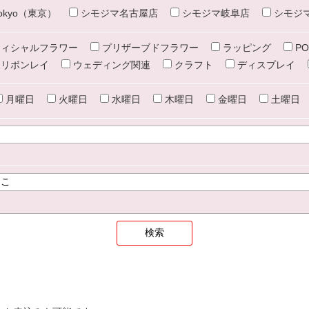
e tokyo（東京）
シモジマ名古屋店
シモジマ岐阜店
シモジ
ィシャルフラワー
プリザーブドフラワー
ラッピング
PO
リボンレイ
ウェディング関連
クラフト
ディスプレイ
月曜日
火曜日
水曜日
木曜日
金曜日
土曜日