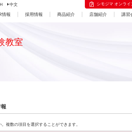
シモジマ オンライ
SH
中文
IR情報
採用情報
商品紹介
店舗紹介
講習
験教室
情報
い。複数の項目を選択することができます。