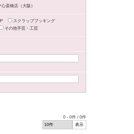
マ心斎橋店（大阪）
P
スクラップブッキング
その他手芸・工芸
0
-
0
件 /
0
件