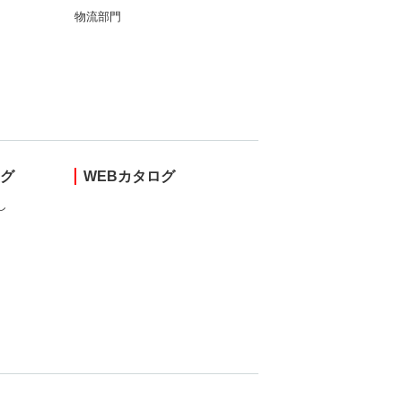
物流部門
ング
WEBカタログ
し