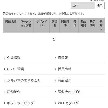
0
-
0
件 /
0
件
講習会名をクリックすると、詳細が確認でき、お申込みも可能です。
開催場所
ワークシ
サブタイ
講師
開催日
曜
開始
終了
残
ョップ名
トル
名
時
日
時間
時間
席
▲
1
企業情報
IR情報
CSR・環境
採用情報
シモジマのできること
商品紹介
店舗紹介
講習会のご案内
ギフトラッピング
WEBカタログ