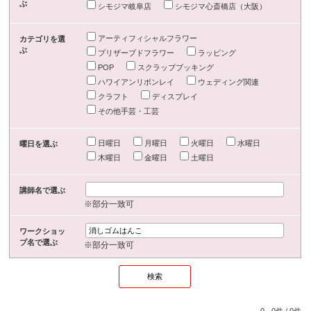
ぶ
シモジマ岐阜店
シモジマ心斎橋店（大阪）
アーティフィシャルフラワー
カテゴリを選
ぶ
プリザーブドフラワー
ラッピング
POP
スクラップブッキング
ハワイアンリボンレイ
ウェディング関連
クラフト
ディスプレイ
その他手芸・工芸
日曜日
月曜日
火曜日
水曜日
曜日を選ぶ
木曜日
金曜日
土曜日
講師名で選ぶ
※部分一致可
ワークショッ
プ名で選ぶ
※部分一致可