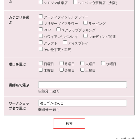
ぶ
シモジマ岐阜店
シモジマ心斎橋店（大阪）
アーティフィシャルフラワー
カテゴリを選
ぶ
プリザーブドフラワー
ラッピング
POP
スクラップブッキング
ハワイアンリボンレイ
ウェディング関連
クラフト
ディスプレイ
その他手芸・工芸
日曜日
月曜日
火曜日
水曜日
曜日を選ぶ
木曜日
金曜日
土曜日
講師名で選ぶ
※部分一致可
ワークショッ
プ名で選ぶ
※部分一致可