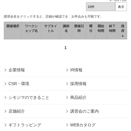
0
-
0
件 /
0
件
講習会名をクリックすると、詳細が確認でき、お申込みも可能です。
開催場所
ワークシ
サブタイ
講師
開催日
曜
開始
終了
残
ョップ名
トル
名
時
日
時間
時間
席
▲
1
企業情報
IR情報
CSR・環境
採用情報
シモジマのできること
商品紹介
店舗紹介
講習会のご案内
ギフトラッピング
WEBカタログ