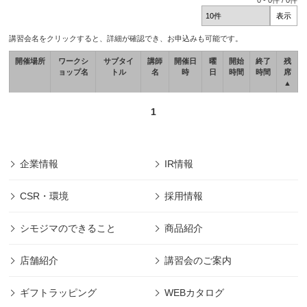
0
-
0
件 /
0
件
講習会名をクリックすると、詳細が確認でき、お申込みも可能です。
開催場所
ワークシ
サブタイ
講師
開催日
曜
開始
終了
残
ョップ名
トル
名
時
日
時間
時間
席
▲
1
企業情報
IR情報
CSR・環境
採用情報
シモジマのできること
商品紹介
店舗紹介
講習会のご案内
ギフトラッピング
WEBカタログ