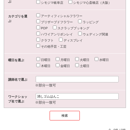
ぶ
シモジマ岐阜店
シモジマ心斎橋店（大阪）
アーティフィシャルフラワー
カテゴリを選
ぶ
プリザーブドフラワー
ラッピング
POP
スクラップブッキング
ハワイアンリボンレイ
ウェディング関連
クラフト
ディスプレイ
その他手芸・工芸
日曜日
月曜日
火曜日
水曜日
曜日を選ぶ
木曜日
金曜日
土曜日
講師名で選ぶ
※部分一致可
ワークショッ
プ名で選ぶ
※部分一致可