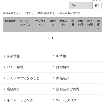
0
-
0
件 /
0
件
講習会名をクリックすると、詳細が確認でき、お申込みも可能です。
開催場所
ワークシ
サブタイ
講師
開催日
曜
開始
終了
残
ョップ名
トル
名
時
日
時間
時間
席
▲
1
企業情報
IR情報
CSR・環境
採用情報
シモジマのできること
商品紹介
店舗紹介
講習会のご案内
ギフトラッピング
WEBカタログ