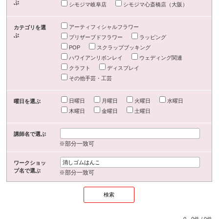
ぶ
シモジマ岐阜店
シモジマ心斎橋店（大阪）
アーティフィシャルフラワー
カテゴリを選
ぶ
プリザーブドフラワー
ラッピング
POP
スクラップブッキング
ハワイアンリボンレイ
ウェディング関連
クラフト
ディスプレイ
その他手芸・工芸
日曜日
月曜日
火曜日
水曜日
曜日を選ぶ
木曜日
金曜日
土曜日
講師名で選ぶ
※部分一致可
ワークショッ
プ名で選ぶ
※部分一致可