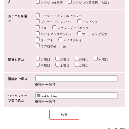
ぶ
シモジマ岐阜店
シモジマ心斎橋店（大阪）
アーティフィシャルフラワー
カテゴリを選
ぶ
プリザーブドフラワー
ラッピング
POP
スクラップブッキング
ハワイアンリボンレイ
ウェディング関連
クラフト
ディスプレイ
その他手芸・工芸
日曜日
月曜日
火曜日
水曜日
曜日を選ぶ
木曜日
金曜日
土曜日
講師名で選ぶ
※部分一致可
ワークショッ
プ名で選ぶ
※部分一致可