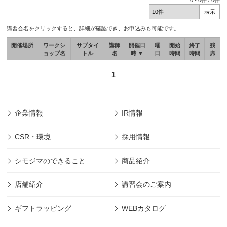
0
-
0
件 /
0
件
講習会名をクリックすると、詳細が確認でき、お申込みも可能です。
開催場所
ワークシ
サブタイ
講師
開催日
曜
開始
終了
残
ョップ名
トル
名
時 ▼
日
時間
時間
席
1
企業情報
IR情報
CSR・環境
採用情報
シモジマのできること
商品紹介
店舗紹介
講習会のご案内
ギフトラッピング
WEBカタログ