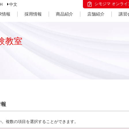
シモジマ オンライ
SH
中文
IR情報
採用情報
商品紹介
店舗紹介
講習
験教室
情報
い。複数の項目を選択することができます。