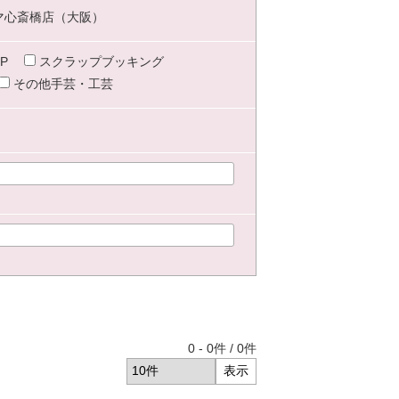
マ心斎橋店（大阪）
P
スクラップブッキング
その他手芸・工芸
0
-
0
件 /
0
件