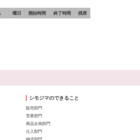
▲
曜日
開始時間
終了時間
残席
シモジマのできること
販売部門
営業部門
商品企画部門
仕入部門
物流部門