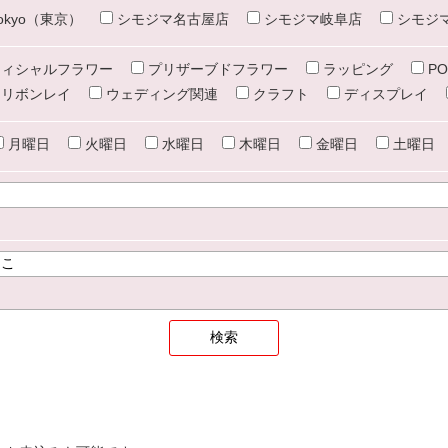
e tokyo（東京）
シモジマ名古屋店
シモジマ岐阜店
シモジ
ィシャルフラワー
プリザーブドフラワー
ラッピング
PO
リボンレイ
ウェディング関連
クラフト
ディスプレイ
月曜日
火曜日
水曜日
木曜日
金曜日
土曜日