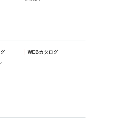
ング
WEBカタログ
し