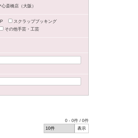
マ心斎橋店（大阪）
P
スクラップブッキング
その他手芸・工芸
0
-
0
件 /
0
件