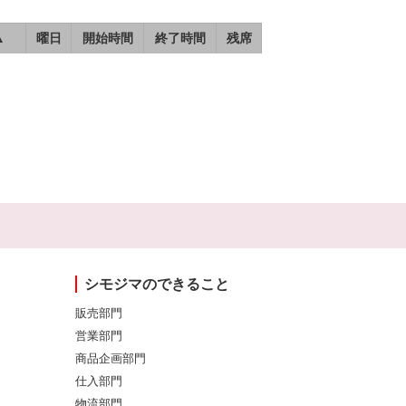
▲
曜日
開始時間
終了時間
残席
シモジマのできること
販売部門
営業部門
商品企画部門
仕入部門
物流部門