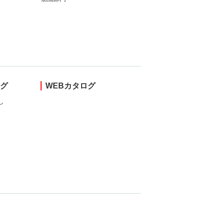
ング
WEBカタログ
し