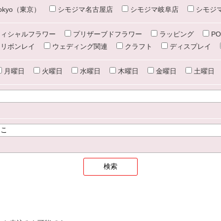
e tokyo（東京）
シモジマ名古屋店
シモジマ岐阜店
シモジ
ィシャルフラワー
プリザーブドフラワー
ラッピング
PO
リボンレイ
ウェディング関連
クラフト
ディスプレイ
月曜日
火曜日
水曜日
木曜日
金曜日
土曜日