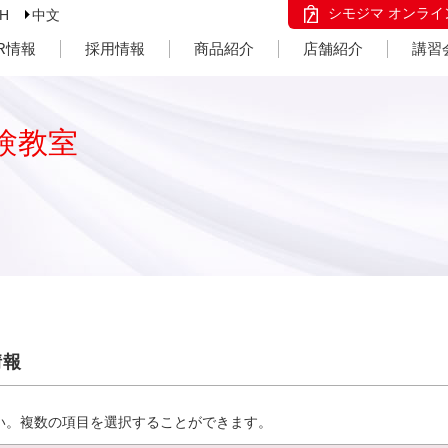
シモジマ オンライ
SH
中文
IR情報
採用情報
商品紹介
店舗紹介
講習
験教室
情報
い。複数の項目を選択することができます。