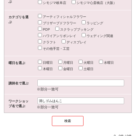
ぶ
シモジマ岐阜店
シモジマ心斎橋店（大阪）
アーティフィシャルフラワー
カテゴリを選
ぶ
プリザーブドフラワー
ラッピング
POP
スクラップブッキング
ハワイアンリボンレイ
ウェディング関連
クラフト
ディスプレイ
その他手芸・工芸
日曜日
月曜日
火曜日
水曜日
曜日を選ぶ
木曜日
金曜日
土曜日
講師名で選ぶ
※部分一致可
ワークショッ
プ名で選ぶ
※部分一致可