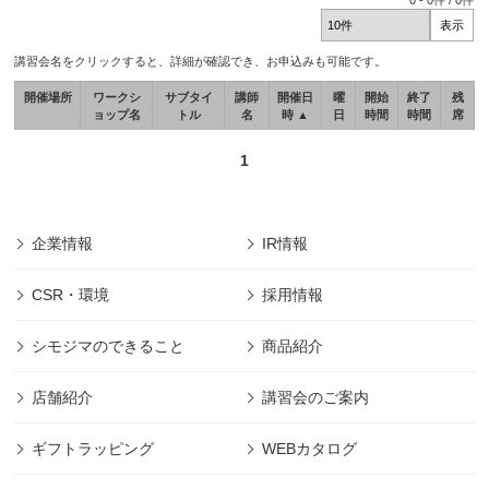
0
-
0
件 /
0
件
講習会名をクリックすると、詳細が確認でき、お申込みも可能です。
開催場所
ワークシ
サブタイ
講師
開催日
曜
開始
終了
残
ョップ名
トル
名
時 ▲
日
時間
時間
席
1
企業情報
IR情報
CSR・環境
採用情報
シモジマのできること
商品紹介
店舗紹介
講習会のご案内
ギフトラッピング
WEBカタログ