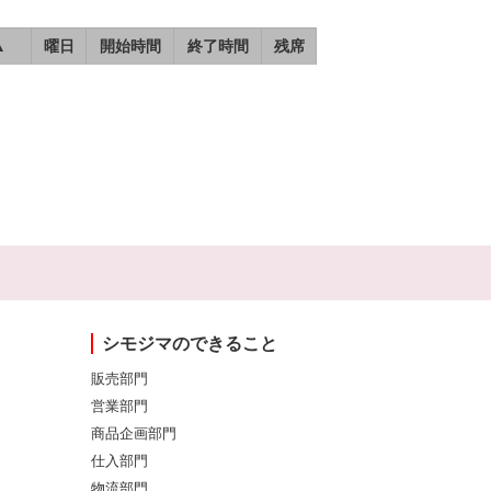
▲
曜日
開始時間
終了時間
残席
シモジマのできること
販売部門
営業部門
商品企画部門
仕入部門
物流部門