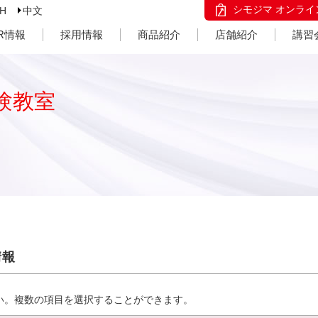
シモジマ オンライ
SH
中文
IR情報
採用情報
商品紹介
店舗紹介
講習
験教室
情報
い。複数の項目を選択することができます。