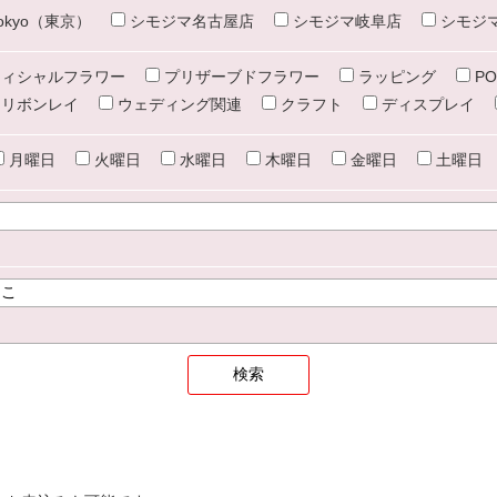
e tokyo（東京）
シモジマ名古屋店
シモジマ岐阜店
シモジ
ィシャルフラワー
プリザーブドフラワー
ラッピング
PO
リボンレイ
ウェディング関連
クラフト
ディスプレイ
月曜日
火曜日
水曜日
木曜日
金曜日
土曜日