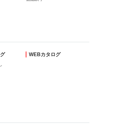
ング
WEBカタログ
し