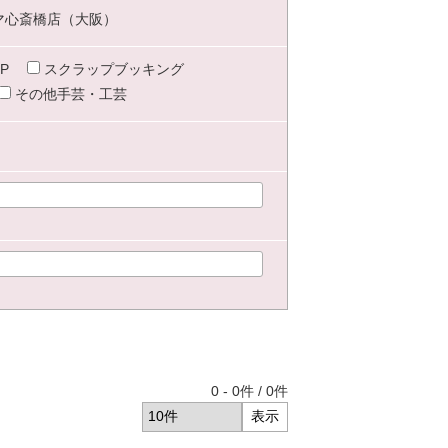
マ心斎橋店（大阪）
P
スクラップブッキング
その他手芸・工芸
0
-
0
件 /
0
件