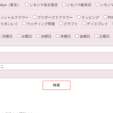
e tokyo（東京）
シモジマ名古屋店
シモジマ岐阜店
シモジ
ィシャルフラワー
プリザーブドフラワー
ラッピング
PO
リボンレイ
ウェディング関連
クラフト
ディスプレイ
月曜日
火曜日
水曜日
木曜日
金曜日
土曜日