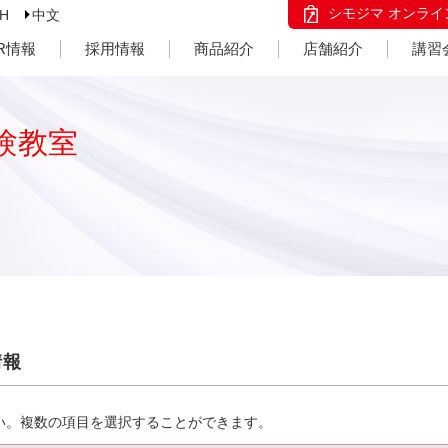
シモジマ オンライ
SH
中文
IR情報
採用情報
商品紹介
店舗紹介
講習
験教室
情報
い。複数の項目を選択することができます。