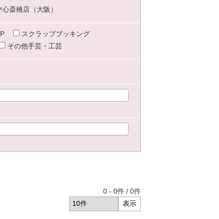
マ心斎橋店（大阪）
P
スクラップブッキング
その他手芸・工芸
0
-
0
件 /
0
件