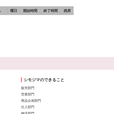
▲
曜日
開始時間
終了時間
残席
シモジマのできること
販売部門
営業部門
商品企画部門
仕入部門
物流部門