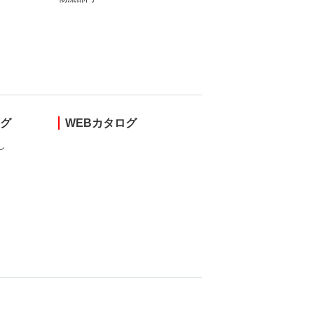
ング
WEBカタログ
し