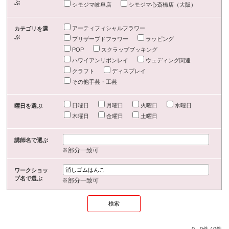
ぶ
シモジマ岐阜店
シモジマ心斎橋店（大阪）
アーティフィシャルフラワー
カテゴリを選
ぶ
プリザーブドフラワー
ラッピング
POP
スクラップブッキング
ハワイアンリボンレイ
ウェディング関連
クラフト
ディスプレイ
その他手芸・工芸
日曜日
月曜日
火曜日
水曜日
曜日を選ぶ
木曜日
金曜日
土曜日
講師名で選ぶ
※部分一致可
ワークショッ
プ名で選ぶ
※部分一致可