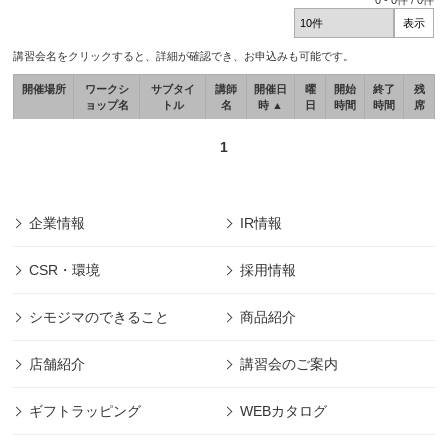
0
-
0
件 /
0
件
講習会名をクリックすると、詳細が確認でき、お申込みも可能です。
開催場所
ワークシ
サブタイ
講師
開催日
曜
開始
終了
残
ョップ名
トル
名
時 ▲
日
時間
時間
席
1
企業情報
IR情報
CSR・環境
採用情報
シモジマのできること
商品紹介
店舗紹介
講習会のご案内
ギフトラッピング
WEBカタログ