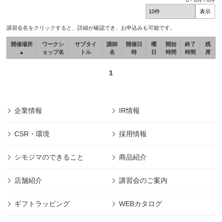
0
-
0
件 /
0
件
講習会名をクリックすると、詳細が確認でき、お申込みも可能です。
開催場所
ワークシ
サブタイ
講師
開催日
曜
開始
終了
残
▲
ョップ名
トル
名
時
日
時間
時間
席
1
企業情報
IR情報
CSR・環境
採用情報
シモジマのできること
商品紹介
店舗紹介
講習会のご案内
ギフトラッピング
WEBカタログ