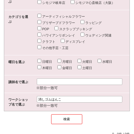
ぶ
シモジマ岐阜店
シモジマ心斎橋店（大阪）
アーティフィシャルフラワー
カテゴリを選
ぶ
プリザーブドフラワー
ラッピング
POP
スクラップブッキング
ハワイアンリボンレイ
ウェディング関連
クラフト
ディスプレイ
その他手芸・工芸
日曜日
月曜日
火曜日
水曜日
曜日を選ぶ
木曜日
金曜日
土曜日
講師名で選ぶ
※部分一致可
ワークショッ
プ名で選ぶ
※部分一致可