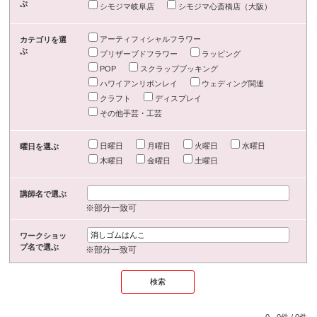
ぶ
シモジマ岐阜店
シモジマ心斎橋店（大阪）
アーティフィシャルフラワー
カテゴリを選
ぶ
プリザーブドフラワー
ラッピング
POP
スクラップブッキング
ハワイアンリボンレイ
ウェディング関連
クラフト
ディスプレイ
その他手芸・工芸
日曜日
月曜日
火曜日
水曜日
曜日を選ぶ
木曜日
金曜日
土曜日
講師名で選ぶ
※部分一致可
ワークショッ
プ名で選ぶ
※部分一致可