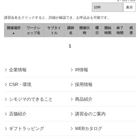
0
-
0
件 /
0
件
講習会名をクリックすると、詳細が確認でき、お申込みも可能です。
開催場所
ワークシ
サブタイ
講師
開催日
曜
開始
終了
残
▲
ョップ名
トル
名
時
日
時間
時間
席
1
企業情報
IR情報
CSR・環境
採用情報
シモジマのできること
商品紹介
店舗紹介
講習会のご案内
ギフトラッピング
WEBカタログ