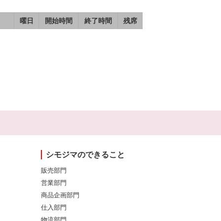
曜日
開始時間
終了時間
残席
シモジマのできること
販売部門
営業部門
商品企画部門
仕入部門
物流部門