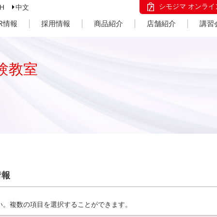
シモジマ オンライ
SH
中文
IR情報
採用情報
商品紹介
店舗紹介
講習
験教室
情報
い。複数の項目を選択することができます。