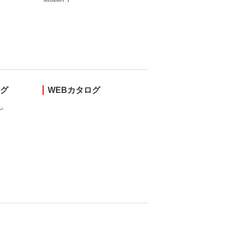
ング
WEBカタログ
し