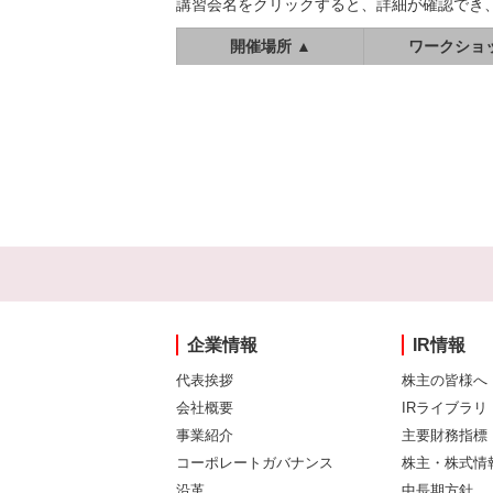
講習会名をクリックすると、詳細が確認でき
開催場所 ▲
ワークショ
企業情報
IR情報
代表挨拶
株主の皆様へ
会社概要
IRライブラリ
事業紹介
主要財務指標
コーポレートガバナンス
株主・株式情
沿革
中長期方針