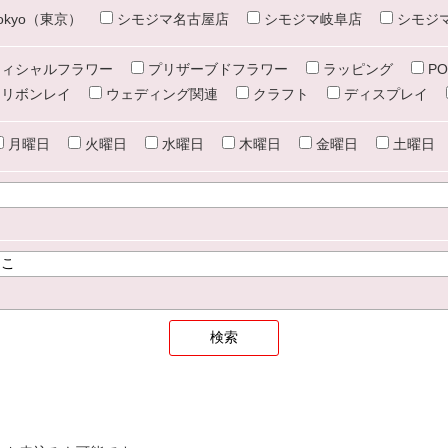
e tokyo（東京）
シモジマ名古屋店
シモジマ岐阜店
シモジ
ィシャルフラワー
プリザーブドフラワー
ラッピング
PO
リボンレイ
ウェディング関連
クラフト
ディスプレイ
月曜日
火曜日
水曜日
木曜日
金曜日
土曜日