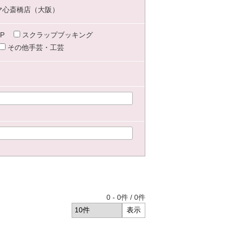
マ心斎橋店（大阪）
P
スクラップブッキング
その他手芸・工芸
0
-
0
件 /
0
件