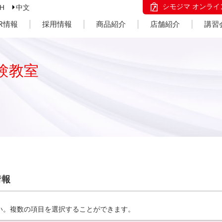
シモジマ オンライ
SH
中文
IR情報
採用情報
商品紹介
店舗紹介
講習
験教室
情報
い。複数の項目を選択することができます。