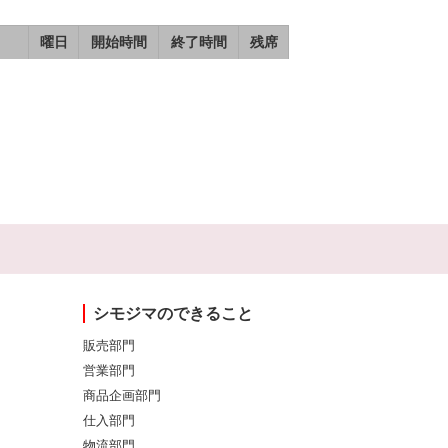
曜日
開始時間
終了時間
残席
シモジマのできること
販売部門
営業部門
商品企画部門
仕入部門
物流部門