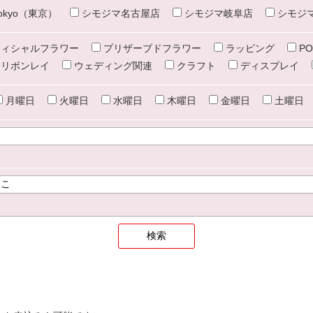
e tokyo（東京）
シモジマ名古屋店
シモジマ岐阜店
シモジ
ィシャルフラワー
プリザーブドフラワー
ラッピング
PO
リボンレイ
ウェディング関連
クラフト
ディスプレイ
月曜日
火曜日
水曜日
木曜日
金曜日
土曜日