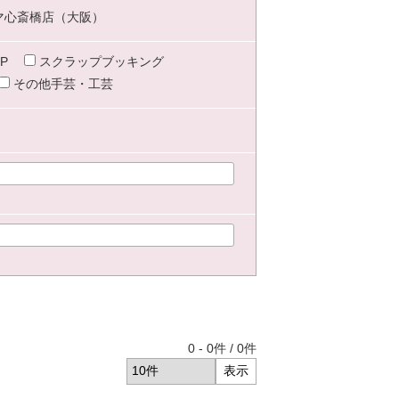
マ心斎橋店（大阪）
P
スクラップブッキング
その他手芸・工芸
0
-
0
件 /
0
件