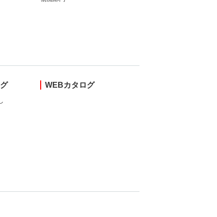
ング
WEBカタログ
し