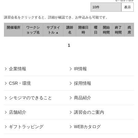
0
-
0
件 /
0
件
講習会名をクリックすると、詳細が確認でき、お申込みも可能です。
開催場所
ワークシ
サブタイ
講師
開催日
曜
開始
終了
残
ョップ名
トル ▲
名
時
日
時間
時間
席
1
企業情報
IR情報
CSR・環境
採用情報
シモジマのできること
商品紹介
店舗紹介
講習会のご案内
ギフトラッピング
WEBカタログ