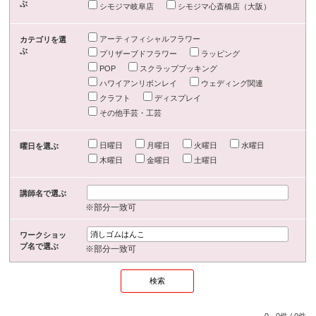
ぶ
シモジマ岐阜店
シモジマ心斎橋店（大阪）
アーティフィシャルフラワー
カテゴリを選
ぶ
プリザーブドフラワー
ラッピング
POP
スクラップブッキング
ハワイアンリボンレイ
ウェディング関連
クラフト
ディスプレイ
その他手芸・工芸
日曜日
月曜日
火曜日
水曜日
曜日を選ぶ
木曜日
金曜日
土曜日
講師名で選ぶ
※部分一致可
ワークショッ
プ名で選ぶ
※部分一致可