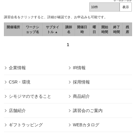
0
-
0
件 /
0
件
講習会名をクリックすると、詳細が確認でき、お申込みも可能です。
開催場所
ワークシ
サブタイ
講師
開催日
曜
開始
終了
残
ョップ名
トル ▲
名
時
日
時間
時間
席
1
企業情報
IR情報
CSR・環境
採用情報
シモジマのできること
商品紹介
店舗紹介
講習会のご案内
ギフトラッピング
WEBカタログ