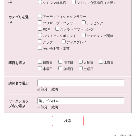
ぶ
シモジマ岐阜店
シモジマ心斎橋店（大阪）
アーティフィシャルフラワー
カテゴリを選
ぶ
プリザーブドフラワー
ラッピング
POP
スクラップブッキング
ハワイアンリボンレイ
ウェディング関連
クラフト
ディスプレイ
その他手芸・工芸
日曜日
月曜日
火曜日
水曜日
曜日を選ぶ
木曜日
金曜日
土曜日
講師名で選ぶ
※部分一致可
ワークショッ
プ名で選ぶ
※部分一致可