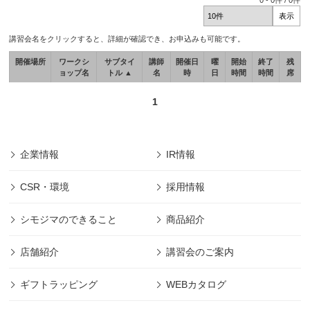
0
-
0
件 /
0
件
講習会名をクリックすると、詳細が確認でき、お申込みも可能です。
開催場所
ワークシ
サブタイ
講師
開催日
曜
開始
終了
残
ョップ名
トル ▲
名
時
日
時間
時間
席
1
企業情報
IR情報
CSR・環境
採用情報
シモジマのできること
商品紹介
店舗紹介
講習会のご案内
ギフトラッピング
WEBカタログ