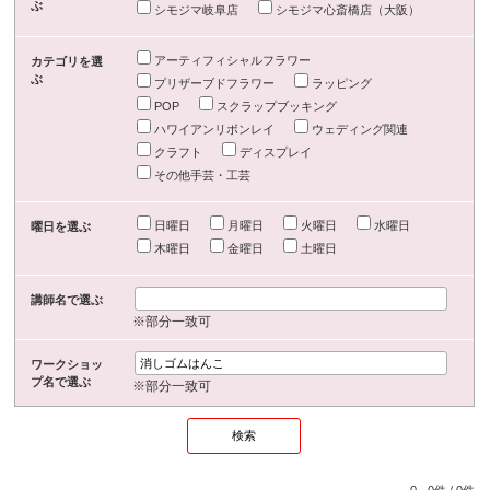
ぶ
シモジマ岐阜店
シモジマ心斎橋店（大阪）
アーティフィシャルフラワー
カテゴリを選
ぶ
プリザーブドフラワー
ラッピング
POP
スクラップブッキング
ハワイアンリボンレイ
ウェディング関連
クラフト
ディスプレイ
その他手芸・工芸
日曜日
月曜日
火曜日
水曜日
曜日を選ぶ
木曜日
金曜日
土曜日
講師名で選ぶ
※部分一致可
ワークショッ
プ名で選ぶ
※部分一致可