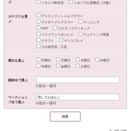
ぶ
シモジマ岐阜店
シモジマ心斎橋店（大阪）
アーティフィシャルフラワー
カテゴリを選
ぶ
プリザーブドフラワー
ラッピング
POP
スクラップブッキング
ハワイアンリボンレイ
ウェディング関連
クラフト
ディスプレイ
その他手芸・工芸
日曜日
月曜日
火曜日
水曜日
曜日を選ぶ
木曜日
金曜日
土曜日
講師名で選ぶ
※部分一致可
ワークショッ
プ名で選ぶ
※部分一致可