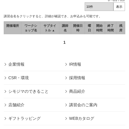
0
-
0
件 /
0
件
講習会名をクリックすると、詳細が確認でき、お申込みも可能です。
開催場所
ワークシ
サブタイ
講師
開催日
曜
開始
終了
残
ョップ名
トル ▲
名
時
日
時間
時間
席
1
企業情報
IR情報
CSR・環境
採用情報
シモジマのできること
商品紹介
店舗紹介
講習会のご案内
ギフトラッピング
WEBカタログ