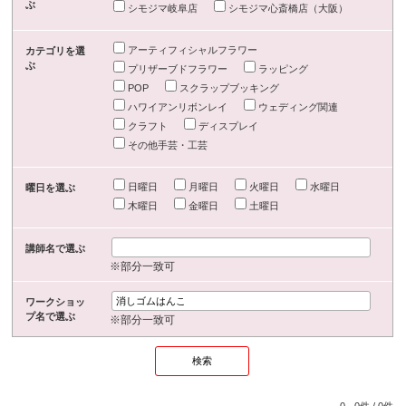
ぶ
シモジマ岐阜店
シモジマ心斎橋店（大阪）
アーティフィシャルフラワー
カテゴリを選
ぶ
プリザーブドフラワー
ラッピング
POP
スクラップブッキング
ハワイアンリボンレイ
ウェディング関連
クラフト
ディスプレイ
その他手芸・工芸
日曜日
月曜日
火曜日
水曜日
曜日を選ぶ
木曜日
金曜日
土曜日
講師名で選ぶ
※部分一致可
ワークショッ
プ名で選ぶ
※部分一致可