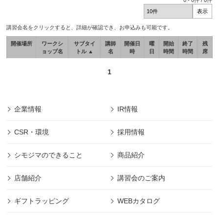
0
-
0
件 /
0
件
講習会名をクリックすると、詳細が確認でき、お申込みも可能です。
開催場所
ワークシ
サブタイ
講師
開催日
曜
開始
終了
残
ョップ名
トル ▲
名
時
日
時間
時間
席
1
企業情報
IR情報
CSR・環境
採用情報
シモジマのできること
商品紹介
店舗紹介
講習会のご案内
ギフトラッピング
WEBカタログ