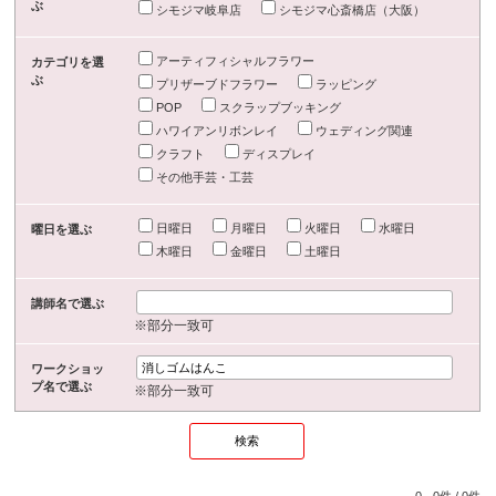
ぶ
シモジマ岐阜店
シモジマ心斎橋店（大阪）
アーティフィシャルフラワー
カテゴリを選
ぶ
プリザーブドフラワー
ラッピング
POP
スクラップブッキング
ハワイアンリボンレイ
ウェディング関連
クラフト
ディスプレイ
その他手芸・工芸
日曜日
月曜日
火曜日
水曜日
曜日を選ぶ
木曜日
金曜日
土曜日
講師名で選ぶ
※部分一致可
ワークショッ
プ名で選ぶ
※部分一致可