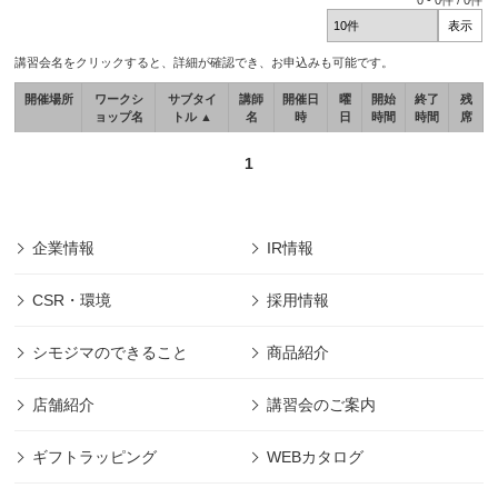
0
-
0
件 /
0
件
講習会名をクリックすると、詳細が確認でき、お申込みも可能です。
開催場所
ワークシ
サブタイ
講師
開催日
曜
開始
終了
残
ョップ名
トル ▲
名
時
日
時間
時間
席
1
企業情報
IR情報
CSR・環境
採用情報
シモジマのできること
商品紹介
店舗紹介
講習会のご案内
ギフトラッピング
WEBカタログ