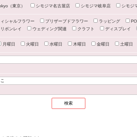
e tokyo（東京）
シモジマ名古屋店
シモジマ岐阜店
シモジ
ィシャルフラワー
プリザーブドフラワー
ラッピング
PO
リボンレイ
ウェディング関連
クラフト
ディスプレイ
月曜日
火曜日
水曜日
木曜日
金曜日
土曜日