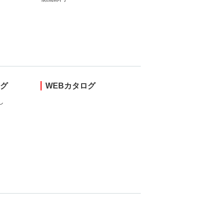
ング
WEBカタログ
し