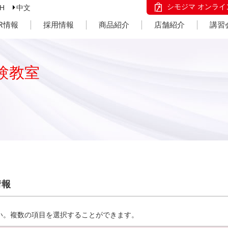
シモジマ オンライ
SH
中文
IR情報
採用情報
商品紹介
店舗紹介
講習
験教室
情報
い。複数の項目を選択することができます。