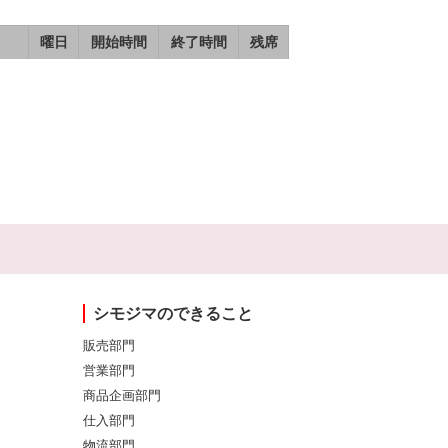
曜日
開始時間
終了時間
残席
シモジマのできること
販売部門
営業部門
商品企画部門
仕入部門
物流部門