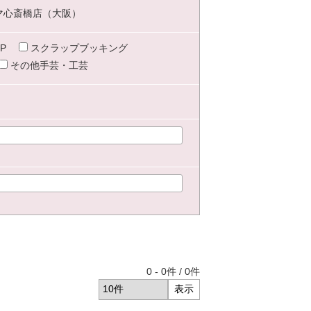
マ心斎橋店（大阪）
P
スクラップブッキング
その他手芸・工芸
0
-
0
件 /
0
件