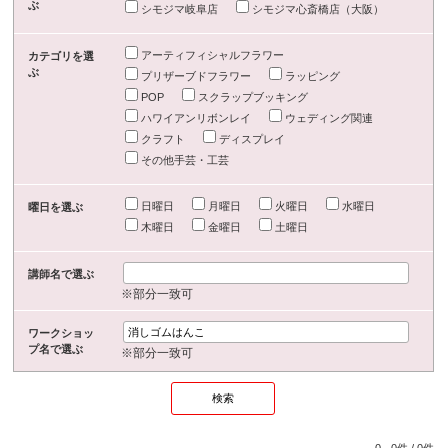
ぶ
シモジマ岐阜店
シモジマ心斎橋店（大阪）
アーティフィシャルフラワー
カテゴリを選
ぶ
プリザーブドフラワー
ラッピング
POP
スクラップブッキング
ハワイアンリボンレイ
ウェディング関連
クラフト
ディスプレイ
その他手芸・工芸
日曜日
月曜日
火曜日
水曜日
曜日を選ぶ
木曜日
金曜日
土曜日
講師名で選ぶ
※部分一致可
ワークショッ
プ名で選ぶ
※部分一致可