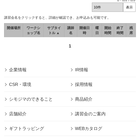
0
-
0
件 /
0
件
講習会名をクリックすると、詳細が確認でき、お申込みも可能です。
開催場所
ワークシ
サブタイ
講師
開催日
曜
開始
終了
残
ョップ名
トル ▲
名
時
日
時間
時間
席
1
企業情報
IR情報
CSR・環境
採用情報
シモジマのできること
商品紹介
店舗紹介
講習会のご案内
ギフトラッピング
WEBカタログ