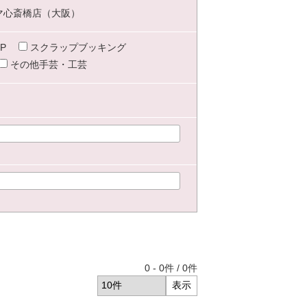
マ心斎橋店（大阪）
P
スクラップブッキング
その他手芸・工芸
0
-
0
件 /
0
件