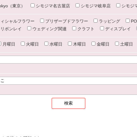
e tokyo（東京）
シモジマ名古屋店
シモジマ岐阜店
シモジ
ィシャルフラワー
プリザーブドフラワー
ラッピング
PO
リボンレイ
ウェディング関連
クラフト
ディスプレイ
月曜日
火曜日
水曜日
木曜日
金曜日
土曜日