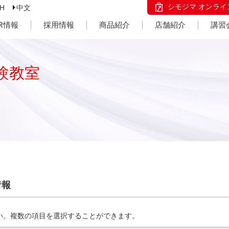
シモジマ オンライ
SH
中文
IR情報
採用情報
商品紹介
店舗紹介
講習
験教室
情報
い。複数の項目を選択することができます。