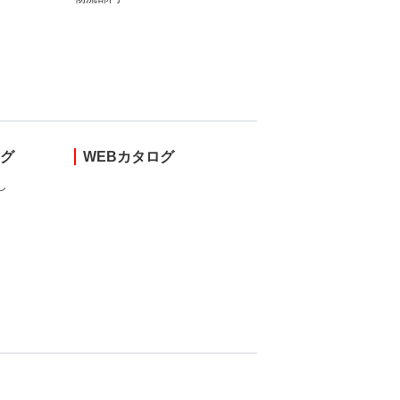
ング
WEBカタログ
し