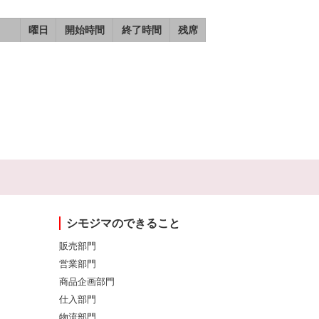
曜日
開始時間
終了時間
残席
シモジマのできること
販売部門
営業部門
商品企画部門
仕入部門
物流部門