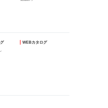
ング
WEBカタログ
し