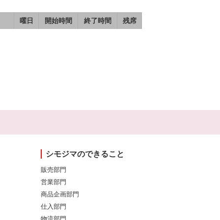
曜日
開始時間
終了時間
残席
シモジマのできること
販売部門
営業部門
商品企画部門
仕入部門
物流部門