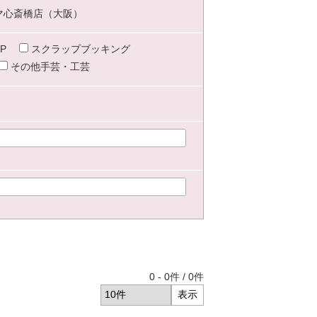
マ心斎橋店（大阪）
P
スクラップブッキング
その他手芸・工芸
0
-
0
件 /
0
件