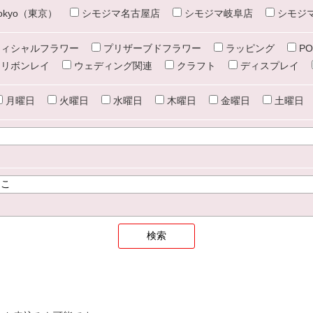
e tokyo（東京）
シモジマ名古屋店
シモジマ岐阜店
シモジ
ィシャルフラワー
プリザーブドフラワー
ラッピング
PO
リボンレイ
ウェディング関連
クラフト
ディスプレイ
月曜日
火曜日
水曜日
木曜日
金曜日
土曜日