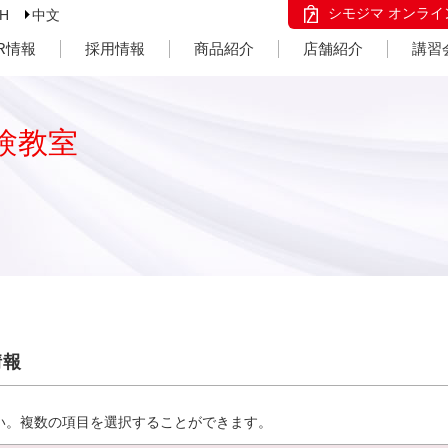
シモジマ オンライ
SH
中文
IR情報
採用情報
商品紹介
店舗紹介
講習
験教室
情報
い。複数の項目を選択することができます。