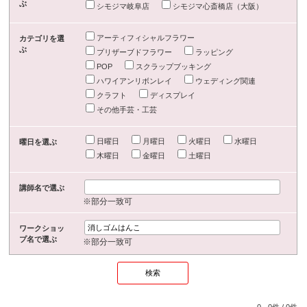
ぶ
シモジマ岐阜店
シモジマ心斎橋店（大阪）
アーティフィシャルフラワー
カテゴリを選
ぶ
プリザーブドフラワー
ラッピング
POP
スクラップブッキング
ハワイアンリボンレイ
ウェディング関連
クラフト
ディスプレイ
その他手芸・工芸
日曜日
月曜日
火曜日
水曜日
曜日を選ぶ
木曜日
金曜日
土曜日
講師名で選ぶ
※部分一致可
ワークショッ
プ名で選ぶ
※部分一致可