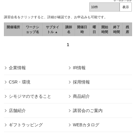
0
-
0
件 /
0
件
講習会名をクリックすると、詳細が確認でき、お申込みも可能です。
開催場所
ワークシ
サブタイ
講師
開催日
曜
開始
終了
残
ョップ名
トル ▲
名
時
日
時間
時間
席
1
企業情報
IR情報
CSR・環境
採用情報
シモジマのできること
商品紹介
店舗紹介
講習会のご案内
ギフトラッピング
WEBカタログ