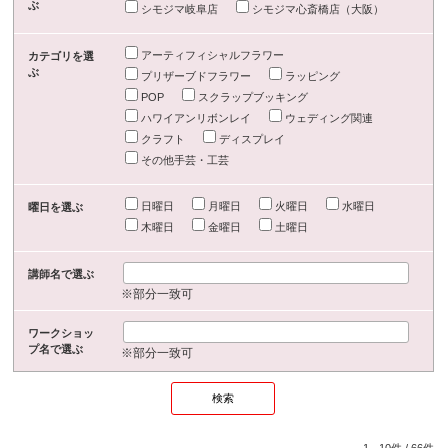
ぶ
シモジマ岐阜店
シモジマ心斎橋店（大阪）
アーティフィシャルフラワー
カテゴリを選
ぶ
プリザーブドフラワー
ラッピング
POP
スクラップブッキング
ハワイアンリボンレイ
ウェディング関連
クラフト
ディスプレイ
その他手芸・工芸
日曜日
月曜日
火曜日
水曜日
曜日を選ぶ
木曜日
金曜日
土曜日
講師名で選ぶ
※部分一致可
ワークショッ
プ名で選ぶ
※部分一致可