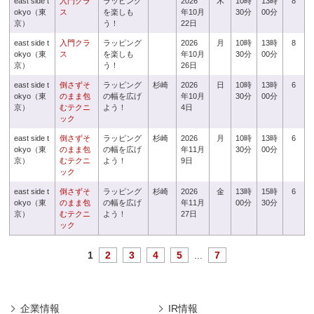
east side t
入門クラ
ラッピング
2026
木
10時
13時
8
okyo（東
ス
を楽しも
年10月
30分
00分
京）
う！
22日
east side t
入門クラ
ラッピング
2026
月
10時
13時
8
okyo（東
ス
を楽しも
年10月
30分
00分
京）
う！
26日
east side t
倒さずそ
ラッピング
杉崎
2026
日
10時
13時
6
okyo（東
のまま包
の幅を広げ
年10月
30分
00分
京）
むテクニ
よう！
4日
ック
east side t
倒さずそ
ラッピング
杉崎
2026
月
10時
13時
6
okyo（東
のまま包
の幅を広げ
年11月
30分
00分
京）
むテクニ
よう！
9日
ック
east side t
倒さずそ
ラッピング
杉崎
2026
金
13時
15時
6
okyo（東
のまま包
の幅を広げ
年11月
00分
30分
京）
むテクニ
よう！
27日
ック
1
2
3
4
5
...
7
企業情報
IR情報