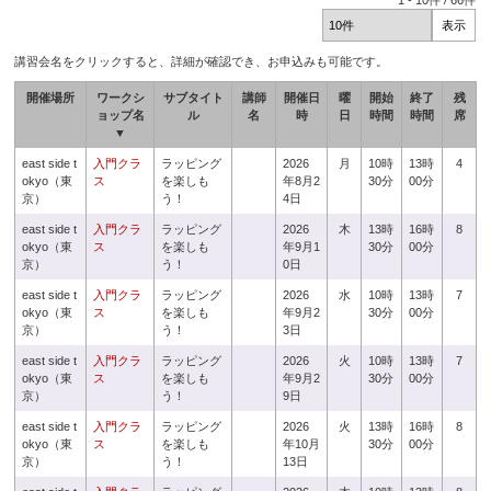
1
-
10
件 /
66
件
講習会名をクリックすると、詳細が確認でき、お申込みも可能です。
開催場所
ワークシ
サブタイト
講師
開催日
曜
開始
終了
残
ョップ名
ル
名
時
日
時間
時間
席
▼
east side t
入門クラ
ラッピング
2026
月
10時
13時
4
okyo（東
ス
を楽しも
年8月2
30分
00分
京）
う！
4日
east side t
入門クラ
ラッピング
2026
木
13時
16時
8
okyo（東
ス
を楽しも
年9月1
30分
00分
京）
う！
0日
east side t
入門クラ
ラッピング
2026
水
10時
13時
7
okyo（東
ス
を楽しも
年9月2
30分
00分
京）
う！
3日
east side t
入門クラ
ラッピング
2026
火
10時
13時
7
okyo（東
ス
を楽しも
年9月2
30分
00分
京）
う！
9日
east side t
入門クラ
ラッピング
2026
火
13時
16時
8
okyo（東
ス
を楽しも
年10月
30分
00分
京）
う！
13日