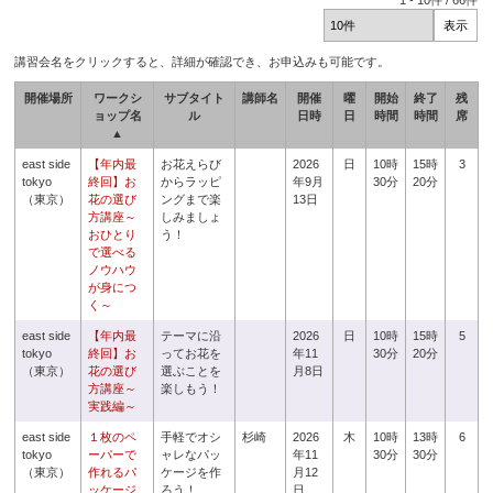
1
-
10
件 /
66
件
講習会名をクリックすると、詳細が確認でき、お申込みも可能です。
開催場所
ワークシ
サブタイト
講師名
開催
曜
開始
終了
残
ョップ名
ル
日時
日
時間
時間
席
▲
east side
【年内最
お花えらび
2026
日
10時
15時
3
tokyo
終回】お
からラッピ
年9月
30分
20分
（東京）
花の選び
ングまで楽
13日
方講座～
しみましょ
おひとり
う！
で選べる
ノウハウ
が身につ
く～
east side
【年内最
テーマに沿
2026
日
10時
15時
5
tokyo
終回】お
ってお花を
年11
30分
20分
（東京）
花の選び
選ぶことを
月8日
方講座～
楽しもう！
実践編～
east side
１枚のペ
手軽でオシ
杉崎
2026
木
10時
13時
6
tokyo
ーパーで
ャレなパッ
年11
30分
30分
（東京）
作れるパ
ケージを作
月12
ッケージ
ろう！
日