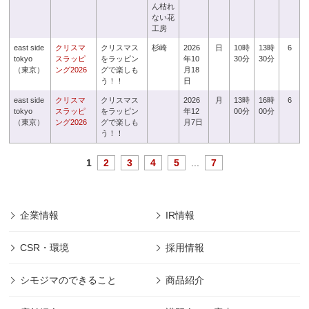
ん枯れ
ない花
工房
east side
クリスマ
クリスマス
杉崎
2026
日
10時
13時
6
tokyo
スラッピ
をラッピン
年10
30分
30分
（東京）
ング2026
グで楽しも
月18
う！！
日
east side
クリスマ
クリスマス
2026
月
13時
16時
6
tokyo
スラッピ
をラッピン
年12
00分
00分
（東京）
ング2026
グで楽しも
月7日
う！！
1
2
3
4
5
...
7
企業情報
IR情報
CSR・環境
採用情報
シモジマのできること
商品紹介