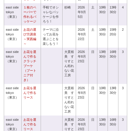
east side
１枚のペ
手軽でオシ
杉崎
2026
土
10時
13時
4
tokyo
ーパーで
ャレなパッ
年9月
30分
30分
（東京）
作れるパ
ケージを作
5日
ッケージ
ろう！
east side
お花の選
テーマに沿
2026
土
10時
15時
2
tokyo
び方講座
ってお花を
年8月
30分
20分
（東京）
～実践編
選ぶことを
22日
～
楽しもう！
east side
お花を選
大貫裕
2026
日
13時
16時
3
tokyo
んで作る
美 す
年8月
30分
30分
（東京）
クラッチ
りすと
23日
ブーケ
ん枯れ
（ブート
ない花
ニア付
工房
き）
east side
お花を選
大貫裕
2026
日
10時
13時
3
tokyo
んで作る
美 す
年8月
30分
30分
（東京）
リース
りすと
23日
ん枯れ
ない花
工房
east side
お花を選
大貫裕
2026
日
13時
16時
3
tokyo
んで作る
美 す
年8月
30分
30分
（東京）
リース
りすと
23日