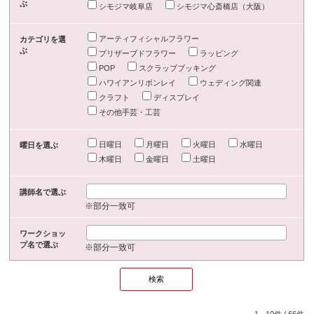
ぶ
シモジマ岐阜店
シモジマ心斎橋店（大阪）
アーティフィシャルフラワー
カテゴリを選
ぶ
プリザーブドフラワー
ラッピング
POP
スクラップブッキング
ハワイアンリボンレイ
ウェディング関連
クラフト
ディスプレイ
その他手芸・工芸
日曜日
月曜日
火曜日
水曜日
曜日を選ぶ
木曜日
金曜日
土曜日
講師名で選ぶ
※部分一致可
ワークショッ
プ名で選ぶ
※部分一致可