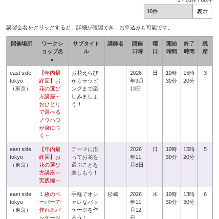
1
-
10
件 /
66
件
講習会名をクリックすると、詳細が確認でき、お申込みも可能です。
開催場所
ワークシ
サブタイト
講師名
開催
曜
開始
終了
残
ョップ名
ル
日時
日
時間
時間
席
▲
east side
【年内最
お花えらび
2026
日
10時
15時
3
tokyo
終回】お
からラッピ
年9月
30分
20分
（東京）
花の選び
ングまで楽
13日
方講座～
しみましょ
おひとり
う！
で選べる
ノウハウ
が身につ
く～
east side
【年内最
テーマに沿
2026
日
10時
15時
5
tokyo
終回】お
ってお花を
年11
30分
20分
（東京）
花の選び
選ぶことを
月8日
方講座～
楽しもう！
実践編～
east side
１枚のペ
手軽でオシ
杉崎
2026
木
10時
13時
6
tokyo
ーパーで
ャレなパッ
年11
30分
30分
（東京）
作れるパ
ケージを作
月12
ッケージ
ろう！
日