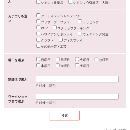
ぶ
シモジマ岐阜店
シモジマ心斎橋店（大阪）
アーティフィシャルフラワー
カテゴリを選
ぶ
プリザーブドフラワー
ラッピング
POP
スクラップブッキング
ハワイアンリボンレイ
ウェディング関連
クラフト
ディスプレイ
その他手芸・工芸
日曜日
月曜日
火曜日
水曜日
曜日を選ぶ
木曜日
金曜日
土曜日
講師名で選ぶ
※部分一致可
ワークショッ
プ名で選ぶ
※部分一致可