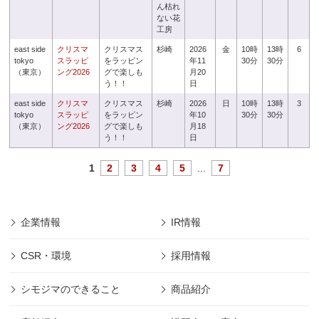
ん枯れ
ない花
工房
east side
クリスマ
クリスマス
杉崎
2026
金
10時
13時
6
tokyo
スラッピ
をラッピン
年11
30分
30分
（東京）
ング2026
グで楽しも
月20
う！！
日
east side
クリスマ
クリスマス
杉崎
2026
日
10時
13時
3
tokyo
スラッピ
をラッピン
年10
30分
30分
（東京）
ング2026
グで楽しも
月18
う！！
日
1
2
3
4
5
...
7
企業情報
IR情報
CSR・環境
採用情報
シモジマのできること
商品紹介