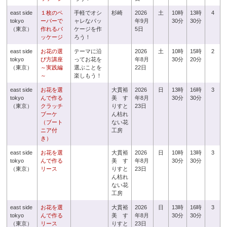
east side
１枚のペ
手軽でオシ
杉崎
2026
土
10時
13時
4
tokyo
ーパーで
ャレなパッ
年9月
30分
30分
（東京）
作れるパ
ケージを作
5日
ッケージ
ろう！
east side
お花の選
テーマに沿
2026
土
10時
15時
2
tokyo
び方講座
ってお花を
年8月
30分
20分
（東京）
～実践編
選ぶことを
22日
～
楽しもう！
east side
お花を選
大貫裕
2026
日
13時
16時
3
tokyo
んで作る
美 す
年8月
30分
30分
（東京）
クラッチ
りすと
23日
ブーケ
ん枯れ
（ブート
ない花
ニア付
工房
き）
east side
お花を選
大貫裕
2026
日
10時
13時
3
tokyo
んで作る
美 す
年8月
30分
30分
（東京）
リース
りすと
23日
ん枯れ
ない花
工房
east side
お花を選
大貫裕
2026
日
13時
16時
3
tokyo
んで作る
美 す
年8月
30分
30分
（東京）
リース
りすと
23日