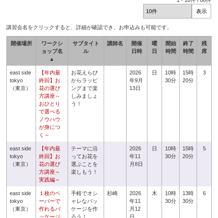
1
-
10
件 /
66
件
講習会名をクリックすると、詳細が確認でき、お申込みも可能です。
開催場所
ワークシ
サブタイト
講師名
開催
曜
開始
終了
残
ョップ名
ル
日時
日
時間
時間
席
▲
east side
【年内最
お花えらび
2026
日
10時
15時
3
tokyo
終回】お
からラッピ
年9月
30分
20分
（東京）
花の選び
ングまで楽
13日
方講座～
しみましょ
おひとり
う！
で選べる
ノウハウ
が身につ
く～
east side
【年内最
テーマに沿
2026
日
10時
15時
5
tokyo
終回】お
ってお花を
年11
30分
20分
（東京）
花の選び
選ぶことを
月8日
方講座～
楽しもう！
実践編～
east side
１枚のペ
手軽でオシ
杉崎
2026
木
10時
13時
6
tokyo
ーパーで
ャレなパッ
年11
30分
30分
（東京）
作れるパ
ケージを作
月12
ッケージ
ろう！
日