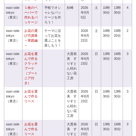
east side
１枚のペ
手軽でオシ
杉崎
2026
土
10時
13時
4
tokyo
ーパーで
ャレなパッ
年9月
30分
30分
（東京）
作れるパ
ケージを作
5日
ッケージ
ろう！
east side
お花の選
テーマに沿
2026
土
10時
15時
2
tokyo
び方講座
ってお花を
年8月
30分
20分
（東京）
～実践編
選ぶことを
22日
～
楽しもう！
east side
お花を選
大貫裕
2026
日
13時
16時
3
tokyo
んで作る
美 す
年8月
30分
30分
（東京）
クラッチ
りすと
23日
ブーケ
ん枯れ
（ブート
ない花
ニア付
工房
き）
east side
お花を選
大貫裕
2026
日
10時
13時
3
tokyo
んで作る
美 す
年8月
30分
30分
（東京）
リース
りすと
23日
ん枯れ
ない花
工房
east side
お花を選
大貫裕
2026
日
13時
16時
3
tokyo
んで作る
美 す
年8月
30分
30分
（東京）
リース
りすと
23日