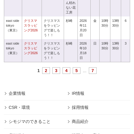
ん枯れ
ない花
工房
east side
クリスマ
クリスマス
杉崎
2026
金
10時
13時
6
tokyo
スラッピ
をラッピン
年11
30分
30分
（東京）
ング2026
グで楽しも
月20
う！！
日
east side
クリスマ
クリスマス
杉崎
2026
日
10時
13時
3
tokyo
スラッピ
をラッピン
年10
30分
30分
（東京）
ング2026
グで楽しも
月18
う！！
日
1
2
3
4
5
...
7
企業情報
IR情報
CSR・環境
採用情報
シモジマのできること
商品紹介