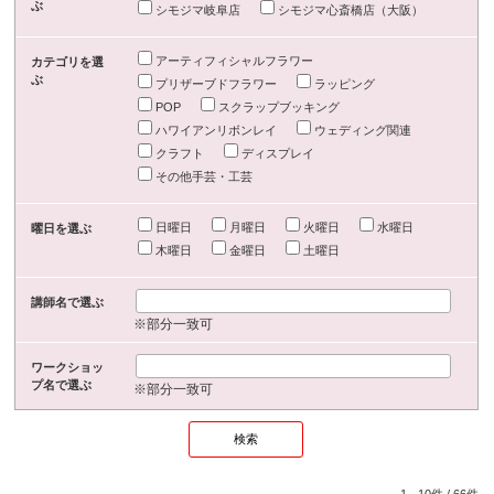
ぶ
シモジマ岐阜店
シモジマ心斎橋店（大阪）
アーティフィシャルフラワー
カテゴリを選
ぶ
プリザーブドフラワー
ラッピング
POP
スクラップブッキング
ハワイアンリボンレイ
ウェディング関連
クラフト
ディスプレイ
その他手芸・工芸
日曜日
月曜日
火曜日
水曜日
曜日を選ぶ
木曜日
金曜日
土曜日
講師名で選ぶ
※部分一致可
ワークショッ
プ名で選ぶ
※部分一致可