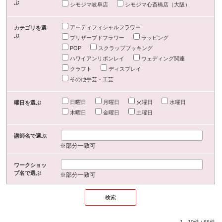
ぶ
シモジマ岐阜店
シモジマ心斎橋店（大阪）
アーティフィシャルフラワー
カテゴリを選
ぶ
プリザーブドフラワー
ラッピング
POP
スクラップブッキング
ハワイアンリボンレイ
ウェディング関連
クラフト
ディスプレイ
その他手芸・工芸
日曜日
月曜日
火曜日
水曜日
曜日を選ぶ
木曜日
金曜日
土曜日
講師名で選ぶ
※部分一致可
ワークショッ
プ名で選ぶ
※部分一致可