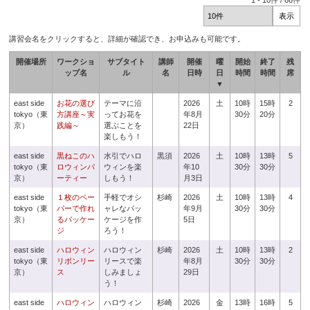
1
-
10
件 /
66
件
講習会名をクリックすると、詳細が確認でき、お申込みも可能です。
開催場所
ワークショ
サブタイト
講師
開催
曜
開始
終了
残
ップ名
ル
名
日時
日
時間
時間
席
▼
east side
お花の選び
テーマに沿
2026
土
10時
15時
2
tokyo（東
方講座～実
ってお花を
年8月
30分
20分
京）
践編～
選ぶことを
22日
楽しもう！
east side
黒ねこのハ
水引でハロ
黒須
2026
土
10時
13時
5
tokyo（東
ロウィンパ
ウィンを楽
年10
30分
30分
京）
ーティー
しもう！
月3日
east side
１枚のペー
手軽でオシ
杉崎
2026
土
10時
13時
4
tokyo（東
パーで作れ
ャレなパッ
年9月
30分
30分
京）
るパッケー
ケージを作
5日
ジ
ろう！
east side
ハロウィン
ハロウィン
杉崎
2026
土
10時
13時
2
tokyo（東
リボンリー
リースで楽
年8月
30分
30分
京）
ス
しみましょ
29日
う！
east side
ハロウィン
ハロウィン
杉崎
2026
金
13時
16時
5