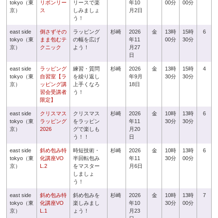
tokyo（東
リボンリー
リースで楽
年10
00分
00分
京）
ス
しみましょ
月2日
う！
east side
倒さずその
ラッピング
杉崎
2026
金
13時
15時
6
tokyo（東
まま包むテ
の幅を広げ
年11
00分
30分
京）
クニック
よう！
月27
日
east side
ラッピング
練習・質問
杉崎
2026
金
13時
15時
4
tokyo（東
自習室【ラ
を繰り返し
年9月
30分
30分
京）
ッピング講
上手くなろ
18日
習会受講者
う！
限定】
east side
クリスマス
クリスマス
杉崎
2026
金
10時
13時
6
tokyo（東
ラッピング
をラッピン
年11
30分
30分
京）
2026
グで楽しも
月20
う！！
日
east side
斜め包み特
時短技術・
杉崎
2026
金
10時
13時
6
tokyo（東
化講座VO
半回転包み
年11
30分
00分
京）
L.2
をマスター
月6日
しましょ
う！
east side
斜め包み特
斜め包みを
杉崎
2026
金
10時
13時
7
tokyo（東
化講座VO
楽しみまし
年10
30分
00分
京）
L.1
ょう！
月23