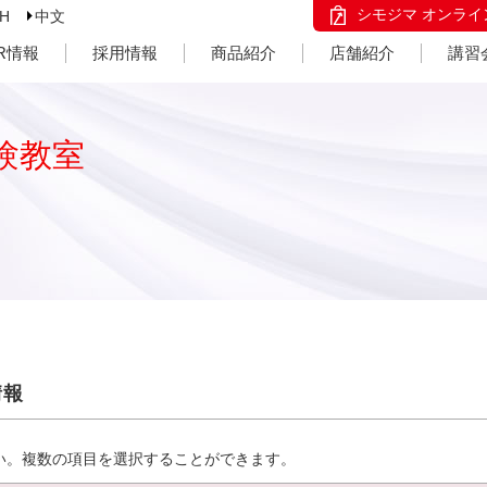
シモジマ オンライ
SH
中文
IR情報
採用情報
商品紹介
店舗紹介
講習
験教室
情報
い。複数の項目を選択することができます。