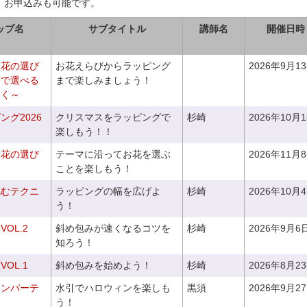
、お申込みも可能です。
ップ名
サブタイトル
講師名
開催日時
お花の選び
お花えらびからラッピング
2026年9月1
りで選べる
まで楽しみましょう！
つく～
グ2026
クリスマスをラッピングで
杉崎
2026年10月
楽しもう！！
お花の選び
テーマに沿ってお花を選ぶ
2026年11月
～
ことを楽しもう！
包むテクニ
ラッピングの幅を広げよ
杉崎
2026年10月
う！
OL.2
斜め包みが速くなるコツを
杉崎
2026年9月6
知ろう！
OL.1
斜め包みを始めよう！
杉崎
2026年8月2
ィンパーテ
水引でハロウィンを楽しも
黒須
2026年9月2
う！