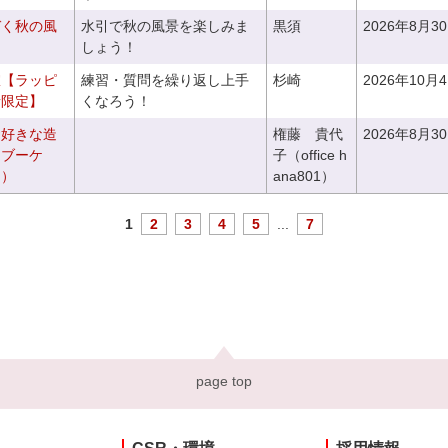
づく秋の風
水引で秋の風景を楽しみま
黒須
2026年8月3
しょう！
室【ラッピ
練習・質問を繰り返し上手
杉崎
2026年10月
者限定】
くなろう！
お好きな造
権藤 貴代
2026年8月3
ドブーケ
子（office h
き）
ana801）
1
2
3
4
5
...
7
page top