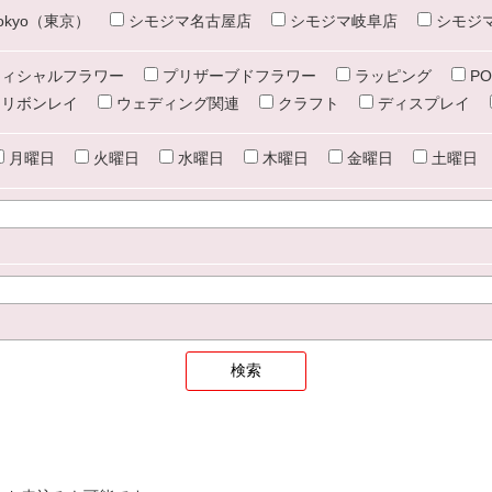
e tokyo（東京）
シモジマ名古屋店
シモジマ岐阜店
シモジ
ィシャルフラワー
プリザーブドフラワー
ラッピング
PO
リボンレイ
ウェディング関連
クラフト
ディスプレイ
月曜日
火曜日
水曜日
木曜日
金曜日
土曜日