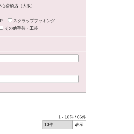
マ心斎橋店（大阪）
P
スクラップブッキング
その他手芸・工芸
1
-
10
件 /
66
件