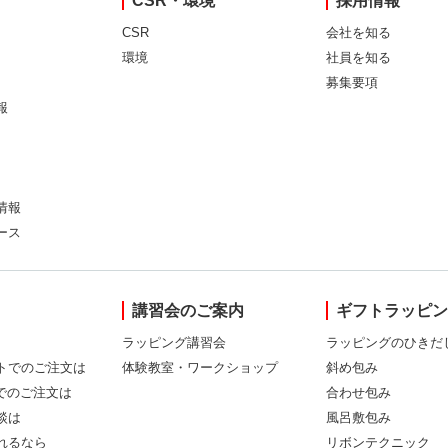
CSR・環境
採用情報
CSR
会社を知る
環境
社員を知る
募集要項
報
情報
ース
講習会のご案内
ギフトラッピ
ラッピング講習会
ラッピングのひきだ
トでのご注文は
体験教室・ワークショップ
斜め包み
Xでのご注文は
合わせ包み
談は
風呂敷包み
れるなら
リボンテクニック