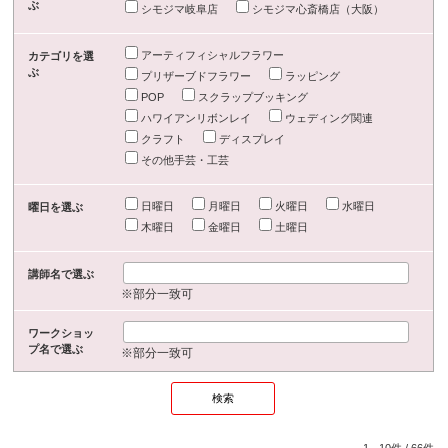
ぶ
シモジマ岐阜店
シモジマ心斎橋店（大阪）
アーティフィシャルフラワー
カテゴリを選
ぶ
プリザーブドフラワー
ラッピング
POP
スクラップブッキング
ハワイアンリボンレイ
ウェディング関連
クラフト
ディスプレイ
その他手芸・工芸
日曜日
月曜日
火曜日
水曜日
曜日を選ぶ
木曜日
金曜日
土曜日
講師名で選ぶ
※部分一致可
ワークショッ
プ名で選ぶ
※部分一致可