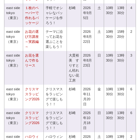
east side
１枚のペ
手軽でオシ
杉崎
2026
土
10時
13時
4
tokyo
ーパーで
ャレなパッ
年9月
30分
30分
（東京）
作れるパ
ケージを作
5日
ッケージ
ろう！
east side
お花の選
テーマに沿
2026
土
10時
15時
2
tokyo
び方講座
ってお花を
年8月
30分
20分
（東京）
～実践編
選ぶことを
22日
～
楽しもう！
east side
お花を選
大貫裕
2026
日
10時
13時
3
tokyo
んで作る
美 す
年8月
30分
30分
（東京）
リース
りすと
23日
ん枯れ
ない花
工房
east side
クリスマ
クリスマス
杉崎
2026
金
10時
13時
6
tokyo
スラッピ
をラッピン
年11
30分
30分
（東京）
ング2026
グで楽しも
月20
う！！
日
east side
クリスマ
クリスマス
杉崎
2026
日
10時
13時
6
tokyo
スラッピ
をラッピン
年10
30分
30分
（東京）
ング2026
グで楽しも
月18
う！！
日
east side
ハロウィ
ハロウィン
杉崎
2026
土
10時
13時
2