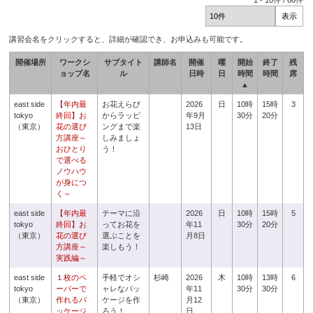
1
-
10
件 /
66
件
講習会名をクリックすると、詳細が確認でき、お申込みも可能です。
開催場所
ワークシ
サブタイト
講師名
開催
曜
開始
終了
残
ョップ名
ル
日時
日
時間
時間
席
▲
east side
【年内最
お花えらび
2026
日
10時
15時
3
tokyo
終回】お
からラッピ
年9月
30分
20分
（東京）
花の選び
ングまで楽
13日
方講座～
しみましょ
おひとり
う！
で選べる
ノウハウ
が身につ
く～
east side
【年内最
テーマに沿
2026
日
10時
15時
5
tokyo
終回】お
ってお花を
年11
30分
20分
（東京）
花の選び
選ぶことを
月8日
方講座～
楽しもう！
実践編～
east side
１枚のペ
手軽でオシ
杉崎
2026
木
10時
13時
6
tokyo
ーパーで
ャレなパッ
年11
30分
30分
（東京）
作れるパ
ケージを作
月12
ッケージ
ろう！
日