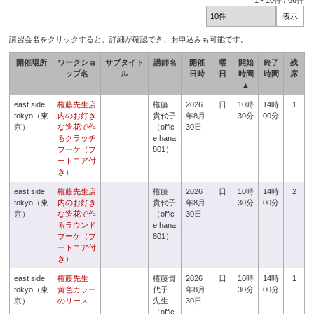
1
-
10
件 /
66
件
講習会名をクリックすると、詳細が確認でき、お申込みも可能です。
開催場所
ワークショ
サブタイト
講師名
開催
曜
開始
終了
残
ップ名
ル
日時
日
時間
時間
席
▲
east side
権藤先生店
権藤
2026
日
10時
14時
1
tokyo（東
内のお好き
貴代子
年8月
30分
00分
京）
な造花で作
（offic
30日
るクラッチ
e hana
ブーケ（ブ
801）
ートニア付
き）
east side
権藤先生店
権藤
2026
日
10時
14時
2
tokyo（東
内のお好き
貴代子
年8月
30分
00分
京）
な造花で作
（offic
30日
るラウンド
e hana
ブーケ（ブ
801）
ートニア付
き）
east side
権藤先生
権藤貴
2026
日
10時
14時
1
tokyo（東
黄色カラー
代子
年8月
30分
00分
京）
のリース
先生
30日
（offic