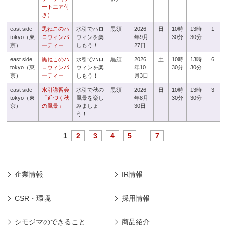
ート二ア付
き）
east side
黒ねこのハ
水引でハロ
黒須
2026
日
10時
13時
1
tokyo（東
ロウィンパ
ウィンを楽
年9月
30分
30分
京）
ーティー
しもう！
27日
east side
黒ねこのハ
水引でハロ
黒須
2026
土
10時
13時
6
tokyo（東
ロウィンパ
ウィンを楽
年10
30分
30分
京）
ーティー
しもう！
月3日
east side
水引講習会
水引で秋の
黒須
2026
日
10時
13時
3
tokyo（東
「近づく秋
風景を楽し
年8月
30分
30分
京）
の風景」
みましょ
30日
う！
1
2
3
4
5
...
7
企業情報
IR情報
CSR・環境
採用情報
シモジマのできること
商品紹介