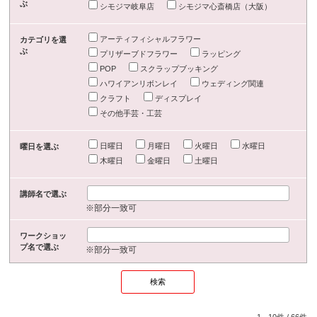
ぶ
シモジマ岐阜店
シモジマ心斎橋店（大阪）
アーティフィシャルフラワー
カテゴリを選
ぶ
プリザーブドフラワー
ラッピング
POP
スクラップブッキング
ハワイアンリボンレイ
ウェディング関連
クラフト
ディスプレイ
その他手芸・工芸
日曜日
月曜日
火曜日
水曜日
曜日を選ぶ
木曜日
金曜日
土曜日
講師名で選ぶ
※部分一致可
ワークショッ
プ名で選ぶ
※部分一致可