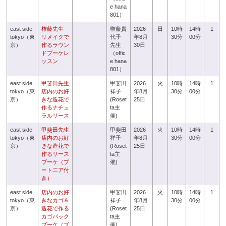
e hana
801）
east side
権藤先生
権藤貴
2026
日
10時
14時
1
tokyo（東
リメイクで
代子
年8月
30分
00分
京）
作るラウン
先生
30日
ドブーケレ
（offic
ッスン
e hana
801）
east side
甲斐田先生
甲斐田
2026
火
10時
14時
1
tokyo（東
店内のお好
祥子
年8月
30分
00分
京）
きな造花で
(Roset
25日
作るナチュ
ta主
ラルリース
催)
east side
甲斐田先生
甲斐田
2026
火
10時
14時
1
tokyo（東
店内のお好
祥子
年8月
30分
00分
京）
きな造花で
(Roset
25日
作るリース
ta主
ブーケ（ブ
催)
ート二ア付
き）
east side
店内のお好
甲斐田
2026
火
10時
14時
1
tokyo（東
きなカゴ＆
祥子
年8月
30分
00分
京）
造花で作る
(Roset
25日
カゴバック
ta主
ブーケ（ブ
催)