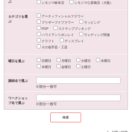
ぶ
シモジマ岐阜店
シモジマ心斎橋店（大阪）
アーティフィシャルフラワー
カテゴリを選
ぶ
プリザーブドフラワー
ラッピング
POP
スクラップブッキング
ハワイアンリボンレイ
ウェディング関連
クラフト
ディスプレイ
その他手芸・工芸
日曜日
月曜日
火曜日
水曜日
曜日を選ぶ
木曜日
金曜日
土曜日
講師名で選ぶ
※部分一致可
ワークショッ
プ名で選ぶ
※部分一致可