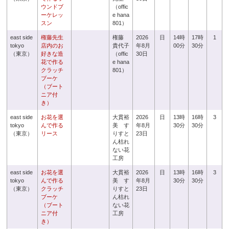
ウンドブ
（offic
ーケレッ
e hana
スン
801）
east side
権藤先生
権藤
2026
日
14時
17時
1
tokyo
店内のお
貴代子
年8月
00分
30分
（東京）
好きな造
（offic
30日
花で作る
e hana
クラッチ
801）
ブーケ
（ブート
ニア付
き）
east side
お花を選
大貫裕
2026
日
13時
16時
3
tokyo
んで作る
美 す
年8月
30分
30分
（東京）
リース
りすと
23日
ん枯れ
ない花
工房
east side
お花を選
大貫裕
2026
日
13時
16時
3
tokyo
んで作る
美 す
年8月
30分
30分
（東京）
クラッチ
りすと
23日
ブーケ
ん枯れ
（ブート
ない花
ニア付
工房
き）