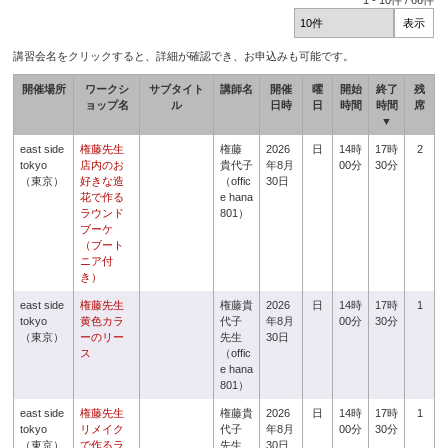
1
-
10
件 /
66
件
講習会名をクリックすると、詳細が確認でき、お申込みも可能です。
開催場所
ワークシ
サブタイト
講師名
開催
曜
開始
終了
残
ョップ名
ル
日時
日
時間
時間
席
▼
east side
権藤先生
権藤
2026
日
14時
17時
2
tokyo
店内のお
貴代子
年8月
00分
30分
（東京）
好きな造
（offic
30日
花で作る
e hana
ラウンド
801）
ブーケ
（ブート
ニア付
き）
east side
権藤先生
権藤貴
2026
日
14時
17時
1
tokyo
黄色カラ
代子
年8月
00分
30分
（東京）
ーのリー
先生
30日
ス
（offic
e hana
801）
east side
権藤先生
権藤貴
2026
日
14時
17時
1
tokyo
リメイク
代子
年8月
00分
30分
（東京）
で作るラ
先生
30日