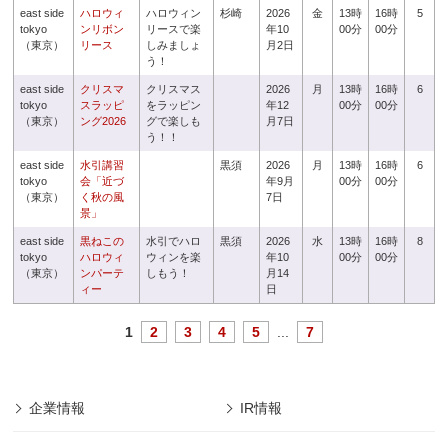
east side
ハロウィ
ハロウィン
杉崎
2026
金
13時
16時
5
tokyo
ンリボン
リースで楽
年10
00分
00分
（東京）
リース
しみましょ
月2日
う！
east side
クリスマ
クリスマス
2026
月
13時
16時
6
tokyo
スラッピ
をラッピン
年12
00分
00分
（東京）
ング2026
グで楽しも
月7日
う！！
east side
水引講習
黒須
2026
月
13時
16時
6
tokyo
会「近づ
年9月
00分
00分
（東京）
く秋の風
7日
景」
east side
黒ねこの
水引でハロ
黒須
2026
水
13時
16時
8
tokyo
ハロウィ
ウィンを楽
年10
00分
00分
（東京）
ンパーテ
しもう！
月14
ィー
日
1
2
3
4
5
...
7
企業情報
IR情報