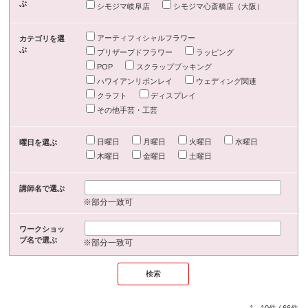
ぶ
シモジマ岐阜店
シモジマ心斎橋店（大阪）
アーティフィシャルフラワー
カテゴリを選
ぶ
プリザーブドフラワー
ラッピング
POP
スクラップブッキング
ハワイアンリボンレイ
ウェディング関連
クラフト
ディスプレイ
その他手芸・工芸
日曜日
月曜日
火曜日
水曜日
曜日を選ぶ
木曜日
金曜日
土曜日
講師名で選ぶ
※部分一致可
ワークショッ
プ名で選ぶ
※部分一致可