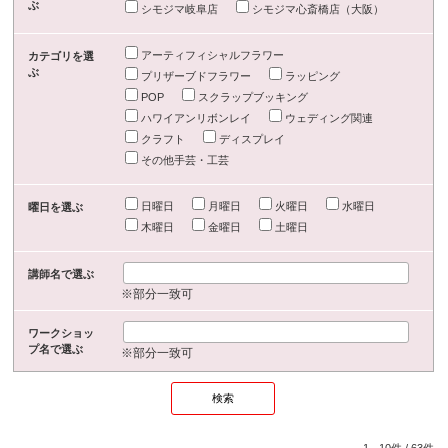
ぶ
シモジマ岐阜店
シモジマ心斎橋店（大阪）
アーティフィシャルフラワー
カテゴリを選
ぶ
プリザーブドフラワー
ラッピング
POP
スクラップブッキング
ハワイアンリボンレイ
ウェディング関連
クラフト
ディスプレイ
その他手芸・工芸
日曜日
月曜日
火曜日
水曜日
曜日を選ぶ
木曜日
金曜日
土曜日
講師名で選ぶ
※部分一致可
ワークショッ
プ名で選ぶ
※部分一致可