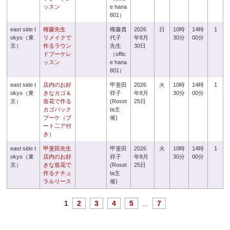
ッスン
e hana
801）
east side t
権藤先生
権藤貴
2026
日
10時
14時
1
okyo（東
リメイクで
代子
年8月
30分
00分
京）
作るラウン
先生
30日
ドブーケレ
（offic
ッスン
e hana
801）
east side t
店内のお好
甲斐田
2026
火
10時
14時
1
okyo（東
きなカゴ＆
祥子
年8月
30分
00分
京）
造花で作る
(Roset
25日
カゴバック
ta主
ブーケ（ブ
催)
ート二ア付
き）
east side t
甲斐田先生
甲斐田
2026
火
10時
14時
1
okyo（東
店内のお好
祥子
年8月
30分
00分
京）
きな造花で
(Roset
25日
作るナチュ
ta主
ラルリース
催)
1
2
3
4
5
...
7