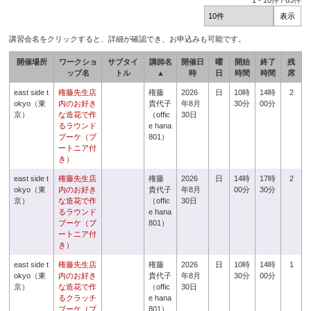
1
-
10
件 /
63
件
講習会名をクリックすると、詳細が確認でき、お申込みも可能です。
開催場所
ワークショ
サブタイ
講師名
開催日
曜
開始
終了
残
ップ名
トル
▲
時
日
時間
時間
席
east side t
権藤先生店
権藤
2026
日
10時
14時
2
okyo（東
内のお好き
貴代子
年8月
30分
00分
京）
な造花で作
（offic
30日
るラウンド
e hana
ブーケ（ブ
801）
ートニア付
き）
east side t
権藤先生店
権藤
2026
日
14時
17時
2
okyo（東
内のお好き
貴代子
年8月
00分
30分
京）
な造花で作
（offic
30日
るラウンド
e hana
ブーケ（ブ
801）
ートニア付
き）
east side t
権藤先生店
権藤
2026
日
10時
14時
1
okyo（東
内のお好き
貴代子
年8月
30分
00分
京）
な造花で作
（offic
30日
るクラッチ
e hana
ブーケ（ブ
801）