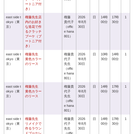
ートニア付
き）
east side t
権藤先生店
権藤
2026
日
14時
17時
1
okyo（東
内のお好き
貴代子
年8月
00分
30分
京）
な造花で作
（offic
30日
るクラッチ
e hana
ブーケ（ブ
801）
ートニア付
き）
east side t
権藤先生
権藤貴
2026
日
10時
14時
1
okyo（東
黄色カラー
代子
年8月
30分
00分
京）
のリース
先生
30日
（offic
e hana
801）
east side t
権藤先生
権藤貴
2026
日
14時
17時
1
okyo（東
黄色カラー
代子
年8月
00分
30分
京）
のリース
先生
30日
（offic
e hana
801）
east side t
権藤先生
権藤貴
2026
日
14時
17時
1
okyo（東
リメイクで
代子
年8月
00分
30分
京）
作るラウン
先生
30日
ドブーケレ
（offic