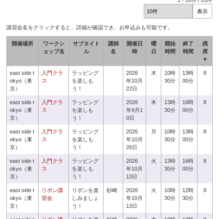
1
-
10
件 /
63
件
講習会名をクリックすると、詳細が確認でき、お申込みも可能です。
開催場所
ワークシ
サブタイト
講師
開催日
曜
開始
終了
残
ョップ名
ル
名
時
日
時間
時間
席
▼
east side t
入門クラ
ラッピング
2026
木
10時
13時
8
okyo（東
ス
を楽しも
年10月
30分
00分
京）
う！
22日
east side t
入門クラ
ラッピング
2026
木
13時
16時
8
okyo（東
ス
を楽しも
年9月1
30分
00分
京）
う！
0日
east side t
入門クラ
ラッピング
2026
月
10時
13時
8
okyo（東
ス
を楽しも
年10月
30分
00分
京）
う！
26日
east side t
入門クラ
ラッピング
2026
火
13時
16時
8
okyo（東
ス
を楽しも
年10月
30分
00分
京）
う！
13日
east side t
リボン講
リボンを楽
杉崎
2026
火
10時
12時
8
okyo（東
習会
しみましょ
年10月
30分
30分
京）
う！
13日