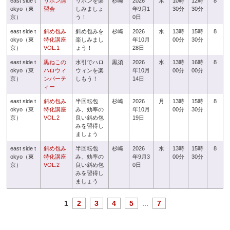
east side t
リボン講
リボンを楽
杉崎
2026
木
10時
12時
8
okyo（東
習会
しみましょ
年9月1
30分
30分
京）
う！
0日
east side t
斜め包み
斜め包みを
杉崎
2026
水
13時
15時
8
okyo（東
特化講座
楽しみまし
年10月
00分
30分
京）
VOL.1
ょう！
28日
east side t
黒ねこの
水引でハロ
黒須
2026
水
13時
16時
8
okyo（東
ハロウィ
ウィンを楽
年10月
00分
00分
京）
ンパーテ
しもう！
14日
ィー
east side t
斜め包み
半回転包
杉崎
2026
月
13時
15時
8
okyo（東
特化講座
み、効率の
年10月
00分
30分
京）
VOL.2
良い斜め包
19日
みを習得し
ましょう
east side t
斜め包み
半回転包
杉崎
2026
水
13時
15時
8
okyo（東
特化講座
み、効率の
年9月3
00分
30分
京）
VOL.2
良い斜め包
0日
みを習得し
ましょう
1
2
3
4
5
...
7