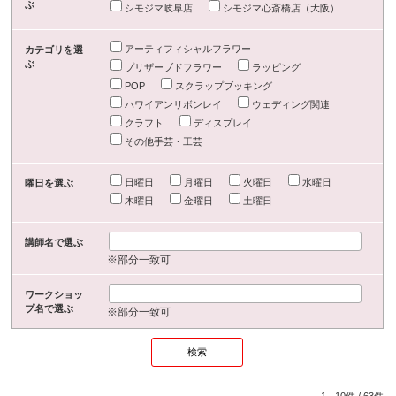
ぶ
シモジマ岐阜店
シモジマ心斎橋店（大阪）
アーティフィシャルフラワー
カテゴリを選
ぶ
プリザーブドフラワー
ラッピング
POP
スクラップブッキング
ハワイアンリボンレイ
ウェディング関連
クラフト
ディスプレイ
その他手芸・工芸
日曜日
月曜日
火曜日
水曜日
曜日を選ぶ
木曜日
金曜日
土曜日
講師名で選ぶ
※部分一致可
ワークショッ
プ名で選ぶ
※部分一致可