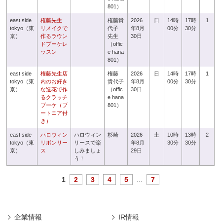
801）
east side
権藤先生
権藤貴
2026
日
14時
17時
1
tokyo（東
リメイクで
代子
年8月
00分
30分
京）
作るラウン
先生
30日
ドブーケレ
（offic
ッスン
e hana
801）
east side
権藤先生店
権藤
2026
日
14時
17時
1
tokyo（東
内のお好き
貴代子
年8月
00分
30分
京）
な造花で作
（offic
30日
るクラッチ
e hana
ブーケ（ブ
801）
ートニア付
き）
east side
ハロウィン
ハロウィン
杉崎
2026
土
10時
13時
2
tokyo（東
リボンリー
リースで楽
年8月
30分
30分
京）
ス
しみましょ
29日
う！
1
2
3
4
5
...
7
企業情報
IR情報