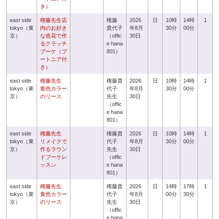
き）
east side
権藤先生店
権藤
2026
日
10時
14時
1
tokyo（東
内のお好き
貴代子
年8月
30分
00分
京）
な造花で作
（offic
30日
るクラッチ
e hana
ブーケ（ブ
801）
ートニア付
き）
east side
権藤先生
権藤貴
2026
日
10時
14時
1
tokyo（東
黄色カラー
代子
年8月
30分
00分
京）
のリース
先生
30日
（offic
e hana
801）
east side
権藤先生
権藤貴
2026
日
10時
14時
1
tokyo（東
リメイクで
代子
年8月
30分
00分
京）
作るラウン
先生
30日
ドブーケレ
（offic
ッスン
e hana
801）
east side
権藤先生
権藤貴
2026
日
14時
17時
1
tokyo（東
黄色カラー
代子
年8月
00分
30分
京）
のリース
先生
30日
（offic
e hana