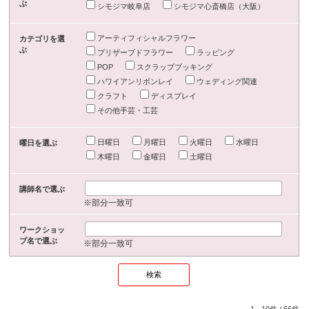
ぶ
シモジマ岐阜店
シモジマ心斎橋店（大阪）
アーティフィシャルフラワー
カテゴリを選
ぶ
プリザーブドフラワー
ラッピング
POP
スクラップブッキング
ハワイアンリボンレイ
ウェディング関連
クラフト
ディスプレイ
その他手芸・工芸
日曜日
月曜日
火曜日
水曜日
曜日を選ぶ
木曜日
金曜日
土曜日
講師名で選ぶ
※部分一致可
ワークショッ
プ名で選ぶ
※部分一致可