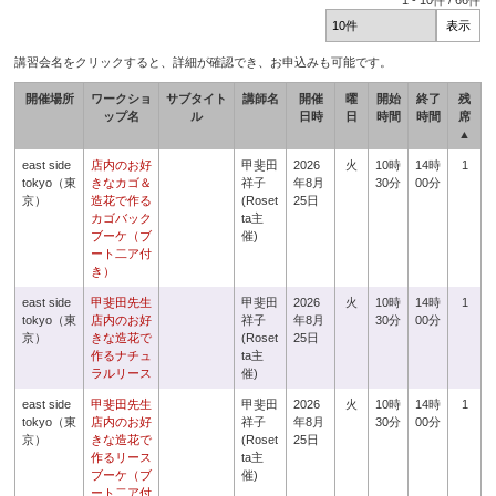
1
-
10
件 /
66
件
講習会名をクリックすると、詳細が確認でき、お申込みも可能です。
開催場所
ワークショ
サブタイト
講師名
開催
曜
開始
終了
残
ップ名
ル
日時
日
時間
時間
席
▲
east side
店内のお好
甲斐田
2026
火
10時
14時
1
tokyo（東
きなカゴ＆
祥子
年8月
30分
00分
京）
造花で作る
(Roset
25日
カゴバック
ta主
ブーケ（ブ
催)
ート二ア付
き）
east side
甲斐田先生
甲斐田
2026
火
10時
14時
1
tokyo（東
店内のお好
祥子
年8月
30分
00分
京）
きな造花で
(Roset
25日
作るナチュ
ta主
ラルリース
催)
east side
甲斐田先生
甲斐田
2026
火
10時
14時
1
tokyo（東
店内のお好
祥子
年8月
30分
00分
京）
きな造花で
(Roset
25日
作るリース
ta主
ブーケ（ブ
催)
ート二ア付